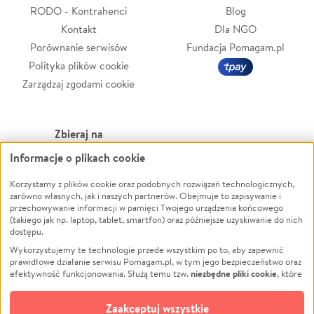
RODO - Kontrahenci
Blog
Kontakt
Dla NGO
Porównanie serwisów
Fundacja Pomagam.pl
Polityka plików cookie
Zarządzaj zgodami cookie
Zbieraj na
Informacje o plikach cookie
Leczenie
LGBTQ+
Zwierzęta
Powódź
Korzystamy z plików cookie oraz podobnych rozwiązań technologicznych,
zarówno własnych, jak i naszych partnerów. Obejmuje to zapisywanie i
Pożar
Wichura
przechowywanie informacji w pamięci Twojego urządzenia końcowego
(takiego jak np. laptop, tablet, smartfon) oraz późniejsze uzyskiwanie do nich
Ukraina
NGO
dostępu.
Sport
Religia
Wykorzystujemy te technologie przede wszystkim po to, aby zapewnić
Pomoc Finansowa
Edukacja
prawidłowe działanie serwisu Pomagam.pl, w tym jego bezpieczeństwo oraz
niezbędne pliki cookie
efektywność funkcjonowania. Służą temu tzw.
, które
Projekty
Podróż
pozostają zawsze aktywne.
Dowiedz się więcej
Pogrzeb
Impreza
opcjonalnych plików cookie
Dodatkowo, używamy
oraz podobnych
Zaakceptuj wszystkie
Społeczność lokalna
Ochrona środowiska