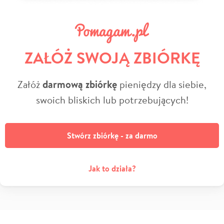
ZAŁÓŻ SWOJĄ ZBIÓRKĘ
Załóż
darmową zbiórkę
pieniędzy dla siebie,
swoich bliskich lub potrzebujących!
Stwórz zbiórkę - za darmo
Jak to działa?