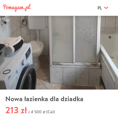
PL
Nowa łazienka dla dziadka
213 zł
4 500 zł (Cel)
z