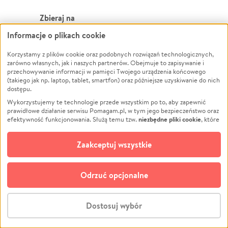
Zbieraj na
Informacje o plikach cookie
Leczenie
LGBTQ+
Zwierzęta
Powódź
Korzystamy z plików cookie oraz podobnych rozwiązań technologicznych,
zarówno własnych, jak i naszych partnerów. Obejmuje to zapisywanie i
Pożar
Wichura
przechowywanie informacji w pamięci Twojego urządzenia końcowego
(takiego jak np. laptop, tablet, smartfon) oraz późniejsze uzyskiwanie do nich
Ukraina
NGO
dostępu.
Sport
Religia
Wykorzystujemy te technologie przede wszystkim po to, aby zapewnić
Pomoc Finansowa
Edukacja
prawidłowe działanie serwisu Pomagam.pl, w tym jego bezpieczeństwo oraz
niezbędne pliki cookie
efektywność funkcjonowania. Służą temu tzw.
, które
Projekty
Podróż
pozostają zawsze aktywne.
Dowiedz się więcej
Pogrzeb
Impreza
opcjonalnych plików cookie
Dodatkowo, używamy
oraz podobnych
Zaakceptuj wszystkie
Społeczność lokalna
Ochrona środowiska
technologii do celów analitycznych i retargetingowych. Możesz wyrazić
zgodę na ich stosowanie lub jej odmówić. W dowolnym momencie masz
Kultura
Biznes
możliwość zmiany swoich preferencji na stronie „Zarządzaj zgodami cookie”,
Odrzuć opcjonalne
Polski
do której link znajdziesz w stopce serwisu Pomagam.pl. Opcjonalne pliki
cookie wykorzystywane są w następujących celach:
© CROWDING SP. Z O.O.
Analityka
– używamy tzw. plików cookie analitycznych, aby usprawniać
Dostosuj wybór
działanie serwisu Pomagam.pl. Dzięki nim możemy zrozumieć, jak
użytkownicy korzystają z naszego serwisu – skąd trafiają do serwisu, jak
Stwórz zbiórkę - za darmo
długo z niego korzystają i jak się po nim poruszają. Pozwala nam to na