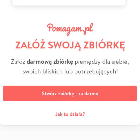
ZAŁÓŻ SWOJĄ ZBIÓRKĘ
Załóż
darmową zbiórkę
pieniędzy dla siebie,
swoich bliskich lub potrzebujących!
Stwórz zbiórkę - za darmo
Jak to działa?