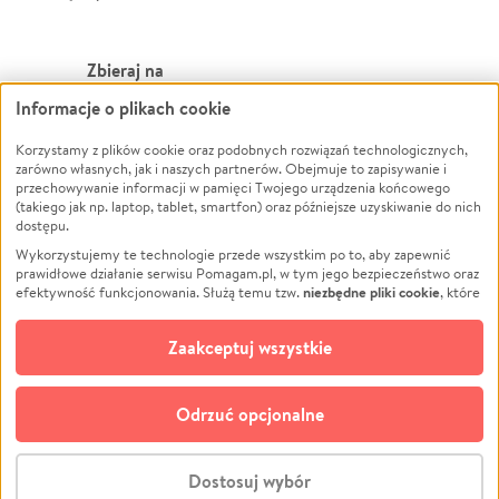
Zbieraj na
Informacje o plikach cookie
Leczenie
LGBTQ+
Korzystamy z plików cookie oraz podobnych rozwiązań technologicznych,
Zwierzęta
Powódź
zarówno własnych, jak i naszych partnerów. Obejmuje to zapisywanie i
Pożar
Wichura
przechowywanie informacji w pamięci Twojego urządzenia końcowego
(takiego jak np. laptop, tablet, smartfon) oraz późniejsze uzyskiwanie do nich
Ukraina
NGO
dostępu.
Sport
Religia
Wykorzystujemy te technologie przede wszystkim po to, aby zapewnić
Pomoc Finansowa
Edukacja
prawidłowe działanie serwisu Pomagam.pl, w tym jego bezpieczeństwo oraz
niezbędne pliki cookie
efektywność funkcjonowania. Służą temu tzw.
, które
Projekty
Podróż
pozostają zawsze aktywne.
Dowiedz się więcej
Pogrzeb
Impreza
opcjonalnych plików cookie
Dodatkowo, używamy
oraz podobnych
Zaakceptuj wszystkie
Społeczność lokalna
Ochrona środowiska
technologii do celów analitycznych i retargetingowych. Możesz wyrazić
zgodę na ich stosowanie lub jej odmówić. W dowolnym momencie masz
Kultura
Biznes
możliwość zmiany swoich preferencji na stronie „Zarządzaj zgodami cookie”,
Odrzuć opcjonalne
Polski
do której link znajdziesz w stopce serwisu Pomagam.pl. Opcjonalne pliki
cookie wykorzystywane są w następujących celach:
© CROWDING SP. Z O.O.
Analityka
– używamy tzw. plików cookie analitycznych, aby usprawniać
Dostosuj wybór
działanie serwisu Pomagam.pl. Dzięki nim możemy zrozumieć, jak