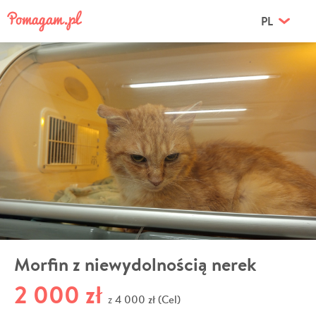
PL
Morfin z niewydolnością nerek
2 000 zł
4 000 zł (Cel)
z