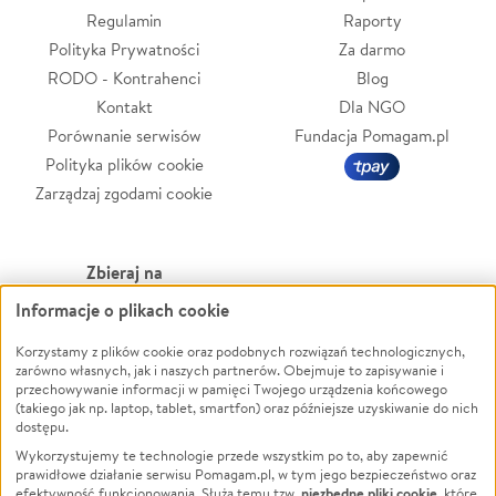
Regulamin
Raporty
Polityka Prywatności
Za darmo
RODO - Kontrahenci
Blog
Kontakt
Dla NGO
Porównanie serwisów
Fundacja Pomagam.pl
Polityka plików cookie
Zarządzaj zgodami cookie
Zbieraj na
Informacje o plikach cookie
Leczenie
LGBTQ+
Zwierzęta
Powódź
Korzystamy z plików cookie oraz podobnych rozwiązań technologicznych,
zarówno własnych, jak i naszych partnerów. Obejmuje to zapisywanie i
Pożar
Wichura
przechowywanie informacji w pamięci Twojego urządzenia końcowego
(takiego jak np. laptop, tablet, smartfon) oraz późniejsze uzyskiwanie do nich
Ukraina
NGO
dostępu.
Sport
Religia
Wykorzystujemy te technologie przede wszystkim po to, aby zapewnić
Pomoc Finansowa
Edukacja
prawidłowe działanie serwisu Pomagam.pl, w tym jego bezpieczeństwo oraz
niezbędne pliki cookie
efektywność funkcjonowania. Służą temu tzw.
, które