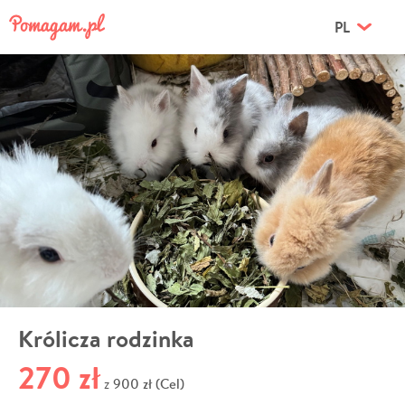
PL
Królicza rodzinka
270 zł
900 zł (Cel)
z