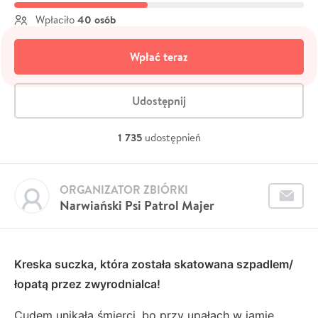
40 osób
Wpłaciło
Wpłać teraz
Udostępnij
1 735
udostępnień
ORGANIZATOR ZBIÓRKI
Narwiański Psi Patrol Majer
Kreska suczka, która została skatowana szpadlem/
łopatą przez zwyrodnialca!
Cudem unikała śmierci, bo przy upałach w jamie