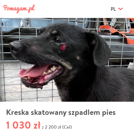
PL
Kreska skatowany szpadlem pies
1 030 zł
2 200 zł (Cel)
z