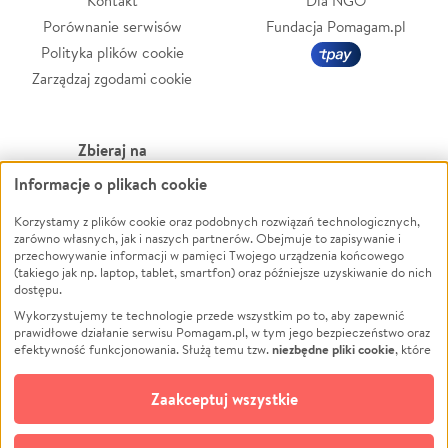
Kontakt
Dla NGO
Porównanie serwisów
Fundacja Pomagam.pl
Polityka plików cookie
Zarządzaj zgodami cookie
Zbieraj na
Informacje o plikach cookie
Leczenie
LGBTQ+
Zwierzęta
Powódź
Korzystamy z plików cookie oraz podobnych rozwiązań technologicznych,
zarówno własnych, jak i naszych partnerów. Obejmuje to zapisywanie i
Pożar
Wichura
przechowywanie informacji w pamięci Twojego urządzenia końcowego
(takiego jak np. laptop, tablet, smartfon) oraz późniejsze uzyskiwanie do nich
Ukraina
NGO
dostępu.
Sport
Religia
Wykorzystujemy te technologie przede wszystkim po to, aby zapewnić
Pomoc Finansowa
Edukacja
prawidłowe działanie serwisu Pomagam.pl, w tym jego bezpieczeństwo oraz
niezbędne pliki cookie
efektywność funkcjonowania. Służą temu tzw.
, które
Projekty
Podróż
pozostają zawsze aktywne.
Dowiedz się więcej
Pogrzeb
Impreza
opcjonalnych plików cookie
Dodatkowo, używamy
oraz podobnych
Zaakceptuj wszystkie
Społeczność lokalna
Ochrona środowiska
technologii do celów analitycznych i retargetingowych. Możesz wyrazić
zgodę na ich stosowanie lub jej odmówić. W dowolnym momencie masz
Kultura
Biznes
możliwość zmiany swoich preferencji na stronie „Zarządzaj zgodami cookie”,