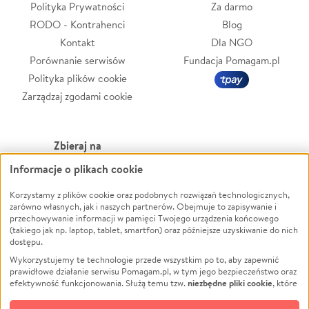
Polityka Prywatności
Za darmo
RODO - Kontrahenci
Blog
Kontakt
Dla NGO
Porównanie serwisów
Fundacja Pomagam.pl
Polityka plików cookie
Zarządzaj zgodami cookie
Zbieraj na
Informacje o plikach cookie
Leczenie
LGBTQ+
Zwierzęta
Powódź
Korzystamy z plików cookie oraz podobnych rozwiązań technologicznych,
zarówno własnych, jak i naszych partnerów. Obejmuje to zapisywanie i
Pożar
Wichura
przechowywanie informacji w pamięci Twojego urządzenia końcowego
(takiego jak np. laptop, tablet, smartfon) oraz późniejsze uzyskiwanie do nich
Ukraina
NGO
dostępu.
Sport
Religia
Wykorzystujemy te technologie przede wszystkim po to, aby zapewnić
Pomoc Finansowa
Edukacja
prawidłowe działanie serwisu Pomagam.pl, w tym jego bezpieczeństwo oraz
niezbędne pliki cookie
efektywność funkcjonowania. Służą temu tzw.
, które
Projekty
Podróż
pozostają zawsze aktywne.
Dowiedz się więcej
Pogrzeb
Impreza