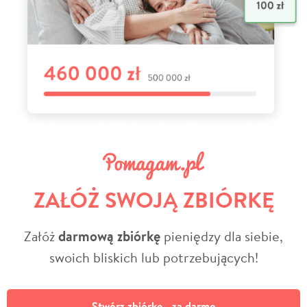
ZAŁÓŻ SWOJĄ ZBIÓRKĘ
Załóż
darmową zbiórkę
pieniędzy dla siebie,
swoich bliskich lub potrzebujących!
Stwórz zbiórkę - za darmo