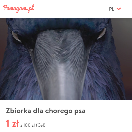
PL
Zbiorka dla chorego psa
1 zł
100 zł (Cel)
z