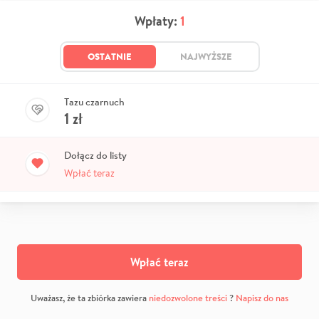
Wpłaty:
1
OSTATNIE
NAJWYŻSZE
Tazu czarnuch
1
zł
Dołącz do listy
Wpłać teraz
Wpłać teraz
Uważasz, że ta zbiórka zawiera
niedozwolone treści
?
Napisz do nas