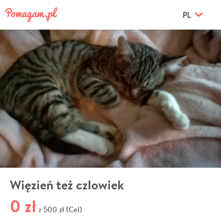
PL
Więzień też czlowiek
0 zł
500 zł (Cel)
z