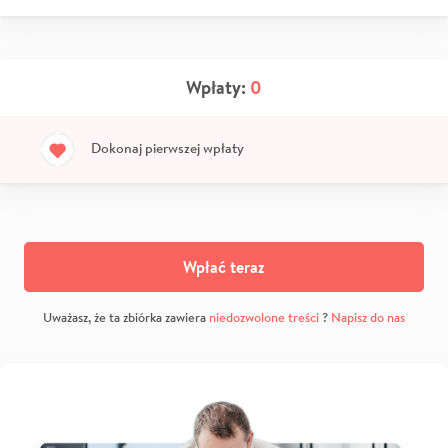
Wpłaty:
0
Dokonaj pierwszej wpłaty
Wpłać teraz
Uważasz, że ta zbiórka zawiera
niedozwolone treści
?
Napisz do nas