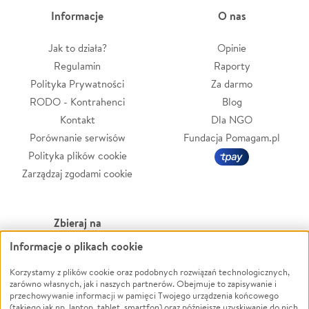
Informacje
O nas
Jak to działa?
Opinie
Regulamin
Raporty
Polityka Prywatności
Za darmo
RODO - Kontrahenci
Blog
Kontakt
Dla NGO
Porównanie serwisów
Fundacja Pomagam.pl
Polityka plików cookie
Zarządzaj zgodami cookie
Zbieraj na
Informacje o plikach cookie
Leczenie
LGBTQ+
Zwierzęta
Powódź
Korzystamy z plików cookie oraz podobnych rozwiązań technologicznych,
zarówno własnych, jak i naszych partnerów. Obejmuje to zapisywanie i
Pożar
Wichura
przechowywanie informacji w pamięci Twojego urządzenia końcowego
(takiego jak np. laptop, tablet, smartfon) oraz późniejsze uzyskiwanie do nich
Ukraina
NGO