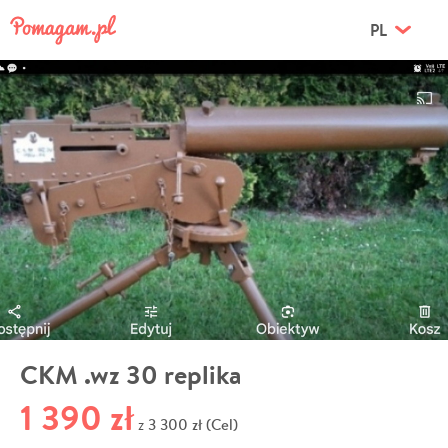
PL
CKM .wz 30 replika
1 390 zł
3 300 zł (Cel)
z