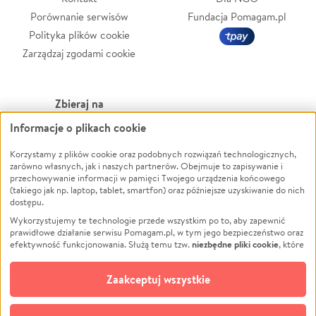
Porównanie serwisów
Fundacja Pomagam.pl
Polityka plików cookie
Zarządzaj zgodami cookie
Zbieraj na
Informacje o plikach cookie
Leczenie
LGBTQ+
Zwierzęta
Powódź
Korzystamy z plików cookie oraz podobnych rozwiązań technologicznych,
zarówno własnych, jak i naszych partnerów. Obejmuje to zapisywanie i
Pożar
Wichura
przechowywanie informacji w pamięci Twojego urządzenia końcowego
(takiego jak np. laptop, tablet, smartfon) oraz późniejsze uzyskiwanie do nich
Ukraina
NGO
dostępu.
Sport
Religia
Wykorzystujemy te technologie przede wszystkim po to, aby zapewnić
Pomoc Finansowa
Edukacja
prawidłowe działanie serwisu Pomagam.pl, w tym jego bezpieczeństwo oraz
niezbędne pliki cookie
efektywność funkcjonowania. Służą temu tzw.
, które
Projekty
Podróż
pozostają zawsze aktywne.
Dowiedz się więcej
Pogrzeb
Impreza
opcjonalnych plików cookie
Dodatkowo, używamy
oraz podobnych
Zaakceptuj wszystkie
Społeczność lokalna
Ochrona środowiska
technologii do celów analitycznych i retargetingowych. Możesz wyrazić
zgodę na ich stosowanie lub jej odmówić. W dowolnym momencie masz
Kultura
Biznes
możliwość zmiany swoich preferencji na stronie „Zarządzaj zgodami cookie”,