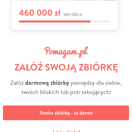
ZAŁÓŻ SWOJĄ ZBIÓRKĘ
Załóż
darmową zbiórkę
pieniędzy dla siebie,
swoich bliskich lub potrzebujących!
Stwórz zbiórkę - za darmo