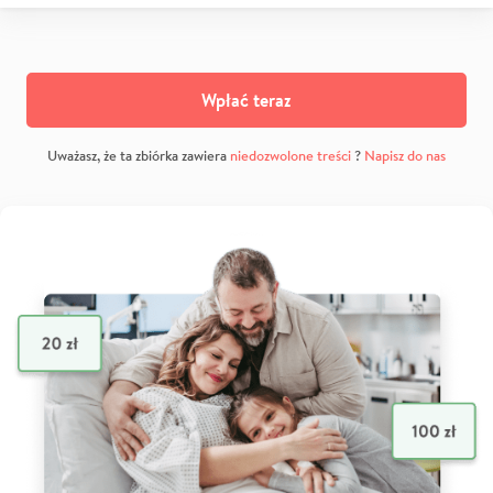
Wpłać teraz
Uważasz, że ta zbiórka zawiera
niedozwolone treści
?
Napisz do nas