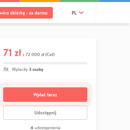
wórz zbiórkę - za darmo
PL
71 zł
72 000 zł (Cel)
z
3 osoby
Wpłaciły
Wpłać teraz
Udostępnij
4
udostępnienia