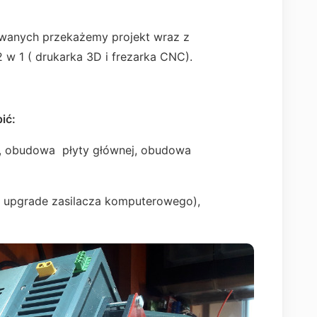
sowanych przekażemy projekt wraz z
 w 1 ( drukarka 3D i frezarka CNC).
ić:
z, obudowa płyty głównej, obudowa
( upgrade zasilacza komputerowego),