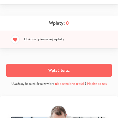
Wpłaty:
0
Dokonaj pierwszej wpłaty
Wpłać teraz
Uważasz, że ta zbiórka zawiera
niedozwolone treści
?
Napisz do nas