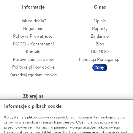
Informacje
O nas
Jak to działa?
Opinie
Regulamin
Raporty
Polityka Prywatności
Za darmo
RODO - Kontrahenci
Blog
Kontakt
Dla NGO
Porównanie serwisów
Fundacja Pomagam.pl
Polityka plików cookie
Zarządzaj zgodami cookie
Zbieraj na
Informacje o plikach cookie
Leczenie
LGBTQ+
Zwierzęta
Powódź
Korzystamy z plików cookie oraz podobnych rozwiązań technologicznych,
zarówno własnych, jak i naszych partnerów. Obejmuje to zapisywanie i
Pożar
Wichura
przechowywanie informacji w pamięci Twojego urządzenia końcowego
(takiego jak np. laptop, tablet, smartfon) oraz późniejsze uzyskiwanie do nich
Ukraina
NGO