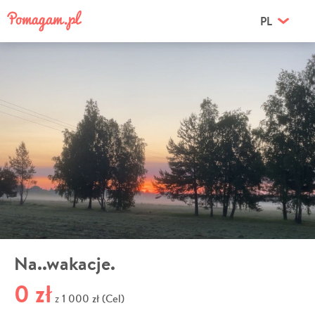
PL
Na..wakacje.
0 zł
1 000 zł (Cel)
z