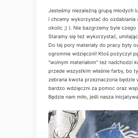
Jesteśmy niezależną grupą młodych lu
i chcemy wykorzystać do ozdabiania 
okolic ;) ). Nie bazgrzemy byle czego
Staramy się też wykorzystać, umilają
Do tej pory materiały do pracy były 
ogromnie wdzięczni! Ktoś pożyczył pęd
"wolnym materiałom" też nadchodzi kr
przede wszystkim właśnie farby, bo ty
zebrana kwota przeznaczona będzie w
bardzo wdzięczni za pomoc oraz wspie
Będzie nam miło, jeśli nasza inicjaty