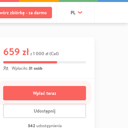
wórz zbiórkę - za darmo
PL
659 zł
1 000 zł (Cel)
z
31 osób
Wpłaciło
Wpłać teraz
Udostępnij
342
udostępnienia