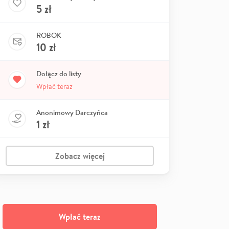
5
zł
ROBOK
10
zł
Dołącz do listy
Wpłać teraz
Anonimowy Darczyńca
1
zł
Zobacz więcej
Wpłać teraz