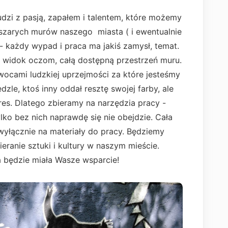
dzi z pasją, zapałem i talentem, które możemy
szarych murów naszego miasta ( i ewentualnie
 - każdy wypad i praca ma jakiś zamysł, temat.
c widok oczom, całą dostępną przestrzeń muru.
owocami ludzkiej uprzejmości za które jesteśmy
zle, ktoś inny oddał resztę swojej farby, ale
es. Dlatego zbieramy na narzędzia pracy -
lko bez nich naprawdę się nie obejdzie. Cała
yłącznie na materiały do pracy. Będziemy
ranie sztuki i kultury w naszym mieście.
wa będzie miała Wasze wsparcie!