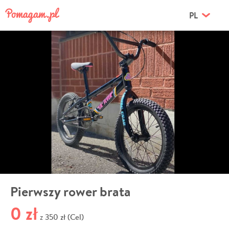
PL
Pierwszy rower brata
0 zł
350 zł (Cel)
z