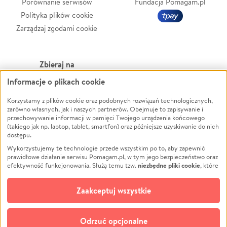
Porównanie serwisów
Fundacja Pomagam.pl
Polityka plików cookie
Zarządzaj zgodami cookie
Zbieraj na
Informacje o plikach cookie
Leczenie
LGBTQ+
Zwierzęta
Powódź
Korzystamy z plików cookie oraz podobnych rozwiązań technologicznych,
zarówno własnych, jak i naszych partnerów. Obejmuje to zapisywanie i
Pożar
Wichura
przechowywanie informacji w pamięci Twojego urządzenia końcowego
(takiego jak np. laptop, tablet, smartfon) oraz późniejsze uzyskiwanie do nich
Ukraina
NGO
dostępu.
Sport
Religia
Wykorzystujemy te technologie przede wszystkim po to, aby zapewnić
Pomoc Finansowa
Edukacja
prawidłowe działanie serwisu Pomagam.pl, w tym jego bezpieczeństwo oraz
niezbędne pliki cookie
efektywność funkcjonowania. Służą temu tzw.
, które
Projekty
Podróż
pozostają zawsze aktywne.
Dowiedz się więcej
Pogrzeb
Impreza
opcjonalnych plików cookie
Dodatkowo, używamy
oraz podobnych
Zaakceptuj wszystkie
Społeczność lokalna
Ochrona środowiska
technologii do celów analitycznych i retargetingowych. Możesz wyrazić
zgodę na ich stosowanie lub jej odmówić. W dowolnym momencie masz
Kultura
Biznes
możliwość zmiany swoich preferencji na stronie „Zarządzaj zgodami cookie”,
Odrzuć opcjonalne
Polski
do której link znajdziesz w stopce serwisu Pomagam.pl. Opcjonalne pliki