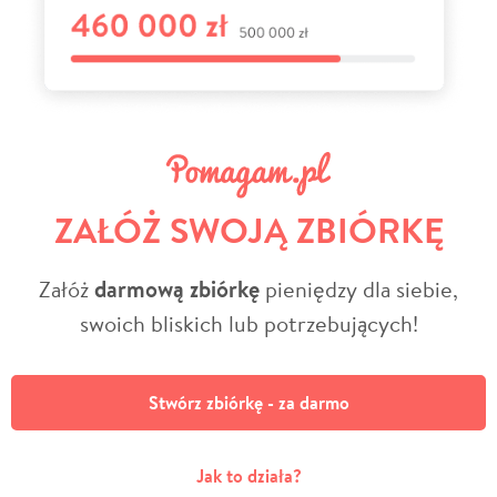
ZAŁÓŻ SWOJĄ ZBIÓRKĘ
Załóż
darmową zbiórkę
pieniędzy dla siebie,
swoich bliskich lub potrzebujących!
Stwórz zbiórkę - za darmo
Jak to działa?