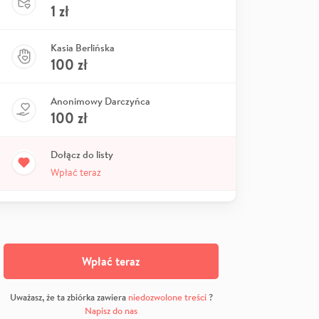
1
zł
Kasia Berlińska
100
zł
Anonimowy Darczyńca
100
zł
Dołącz do listy
Wpłać teraz
Wpłać teraz
Uważasz, że ta zbiórka zawiera
niedozwolone treści
?
Napisz do nas