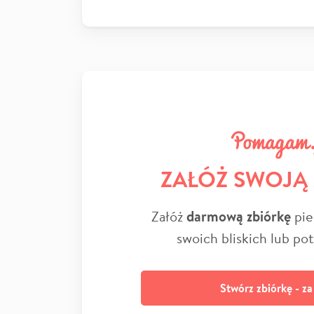
ZAŁÓŻ SWOJĄ
Załóż
darmową zbiórkę
pie
swoich bliskich lub po
Stwórz zbiórkę - z