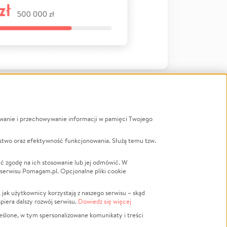
ywanie i przechowywanie informacji w pamięci Twojego
a
stwo oraz efektywność funkcjonowania. Służą temu tzw.
LGBTQ+
Powódź
ć zgodę na ich stosowanie lub jej odmówić. W
 serwisu Pomagam.pl. Opcjonalne pliki cookie
Wichura
NGO
ak użytkownicy korzystają z naszego serwisu – skąd
Religia
spiera dalszy rozwój serwisu.
Dowiedz się więcej
nansowa
Edukacja
eślone, w tym spersonalizowane komunikaty i treści
Podróż