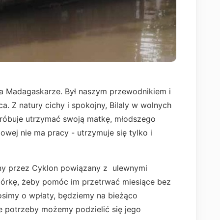
na Madagaskarze. Był naszym przewodnikiem i
ca. Z natury cichy i spokojny, Bilaly w wolnych
 próbuje utrzymać swoją matkę, młodszego
owej nie ma pracy - utrzymuje się tylko i
any przez Cyklon powiązany z ulewnymi
órkę, żeby pomóc im przetrwać miesiące bez
osimy o wpłaty, będziemy na bieżąco
ie potrzeby możemy podzielić się jego