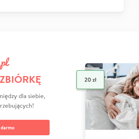
 ZBIÓRKĘ
niędzy dla siebie,
trzebujących!
a darmo