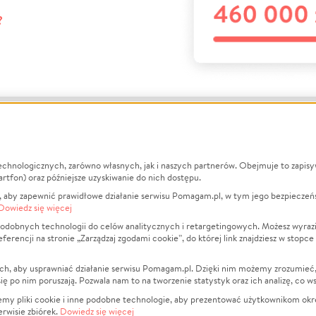
?
echnologicznych, zarówno własnych, jak i naszych partnerów. Obejmuje to zapis
macje
O nas
Zbieraj n
artfon) oraz późniejsze uzyskiwanie do nich dostępu.
 aby zapewnić prawidłowe działanie serwisu Pomagam.pl, w tym jego bezpieczeń
działa?
Opinie
Leczenie
Dowiedz się więcej
min
Raporty
Zwierzęta
odobnych technologii do celów analitycznych i retargetingowych. Możesz wyrazi
ncji na stronie „Zarządzaj zgodami cookie”, do której link znajdziesz w stopce
ka Prywatności
Za darmo
Pożar
 Kontrahenci
Blog
Ukraina
ch, aby usprawniać działanie serwisu Pomagam.pl. Dzięki nim możemy zrozumieć, j
t
Dla NGO
Sport
ak się po nim poruszają. Pozwala nam to na tworzenie statystyk oraz ich analizę, co w
anie serwisów
Fundacja Pomagam.pl
Pomoc Fi
jemy pliki cookie i inne podobne technologie, aby prezentować użytkownikom okr
rwisie zbiórek.
Dowiedz się więcej
a plików cookie
Projekty