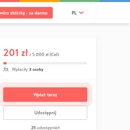
wórz zbiórkę - za darmo
PL
201 zł
5 000 zł (Cel)
z
3 osoby
Wpłaciły
Wpłać teraz
Udostępnij
25
udostępnień