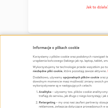
Jak to działa
Informacje o plikach cookie
Korzystamy z plików cookie oraz podobnych rozwiązań t
Infor
urządzenia końcowego (takiego jak np. laptop, tablet, sm
Wykorzystujemy te technologie przede wszystkim po to,
Jak to 
niezbędne pliki cookie
, które pozostają zawsze aktywne.
Facebook
Twitter
Instagram
Regula
opcjonalnych plików cookie
Dodatkowo, używamy
oraz p
dowolnym momencie masz możliwość zmiany swoich prefere
Polity
LinkedIn
TikTok
Youtube
wykorzystywane są w następujących celach:
RODO -
Analityka
– używamy tzw. plików cookie analityczny
Kontak
trafiają do serwisu, jak długo z niego korzystają i j
Porówn
Retargeting
– my oraz nasi zaufani partnerzy stosu
reklamowe, zwłaszcza dotyczące prowadzonych w se
Polityk