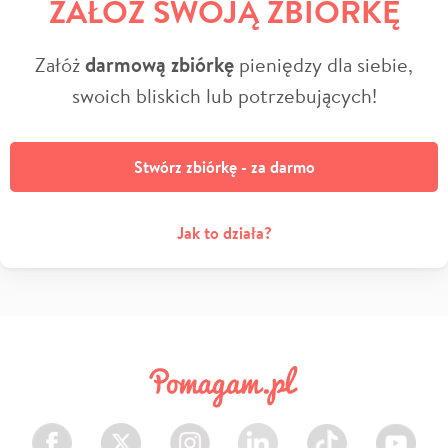
ZAŁÓŻ SWOJĄ ZBIÓRKĘ
Załóż
darmową zbiórkę
pieniędzy dla siebie,
swoich bliskich lub potrzebujących!
Stwórz zbiórkę - za darmo
Jak to działa?
Facebook
Twitter
Instagram
LinkedIn
TikTok
Youtube