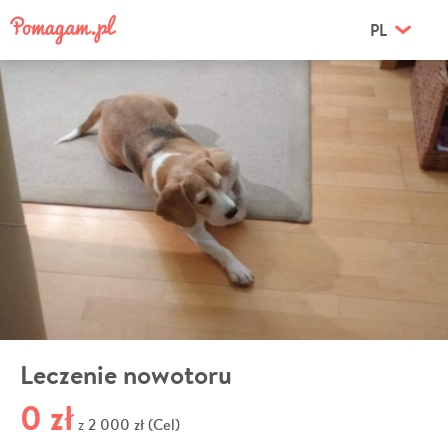
PL
Leczenie nowotoru
0 zł
2 000 zł (Cel)
z