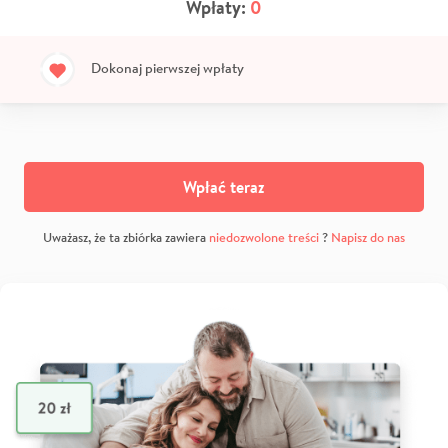
Wpłaty:
0
Dokonaj pierwszej wpłaty
Wpłać teraz
Uważasz, że ta zbiórka zawiera
niedozwolone treści
?
Napisz do nas