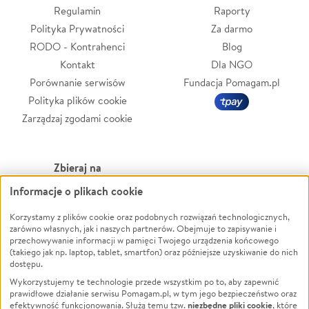
Regulamin
Raporty
Polityka Prywatności
Za darmo
RODO - Kontrahenci
Blog
Kontakt
Dla NGO
Porównanie serwisów
Fundacja Pomagam.pl
Polityka plików cookie
Zarządzaj zgodami cookie
Zbieraj na
Informacje o plikach cookie
Leczenie
LGBTQ+
Zwierzęta
Powódź
Korzystamy z plików cookie oraz podobnych rozwiązań technologicznych,
zarówno własnych, jak i naszych partnerów. Obejmuje to zapisywanie i
Pożar
Wichura
przechowywanie informacji w pamięci Twojego urządzenia końcowego
(takiego jak np. laptop, tablet, smartfon) oraz późniejsze uzyskiwanie do nich
Ukraina
NGO
dostępu.
Sport
Religia
Wykorzystujemy te technologie przede wszystkim po to, aby zapewnić
Pomoc Finansowa
Edukacja
prawidłowe działanie serwisu Pomagam.pl, w tym jego bezpieczeństwo oraz
niezbędne pliki cookie
efektywność funkcjonowania. Służą temu tzw.
, które
Projekty
Podróż