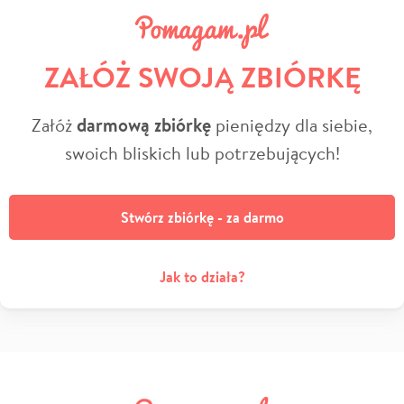
ZAŁÓŻ SWOJĄ ZBIÓRKĘ
Załóż
darmową zbiórkę
pieniędzy dla siebie,
swoich bliskich lub potrzebujących!
Stwórz zbiórkę - za darmo
Jak to działa?