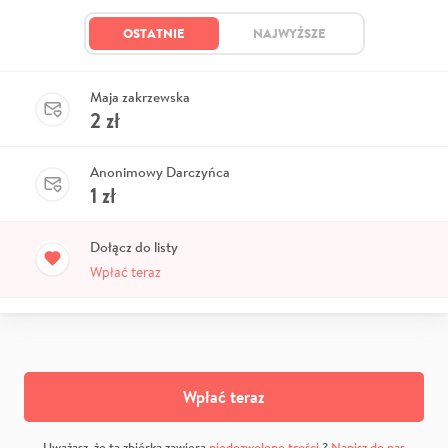
OSTATNIE
NAJWYŻSZE
Maja zakrzewska
2
zł
Anonimowy Darczyńca
1
zł
Dołącz do listy
Wpłać teraz
Wpłać teraz
Uważasz, że ta zbiórka zawiera
niedozwolone treści
?
Napisz do nas