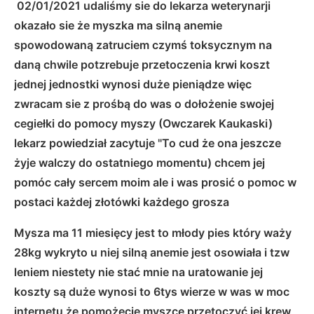
02/01/2021
udaliśmy sie do lekarza weterynarji
okazało sie że myszka ma silną anemie
spowodowaną zatruciem czymś toksycznym na
daną chwile potzrebuje przetoczenia krwi koszt
jednej jednostki wynosi duże pieniądze więc
zwracam sie z prośbą do was o dołożenie swojej
cegiełki do pomocy myszy (Owczarek Kaukaski)
lekarz powiedział zacytuje "To cud że ona jeszcze
żyje walczy do ostatniego momentu) chcem jej
pomóc cały sercem moim ale i was prosić o pomoc w
postaci każdej złotówki każdego grosza
Mysza ma 11 miesięcy jest to młody pies który waży
28kg wykryto u niej silną anemie jest osowiała i tzw
leniem niestety nie stać mnie na uratowanie jej
koszty są duże wynosi to 6tys wierze w was w moc
internetu że pomożecie myszce przetoczyć jej krew