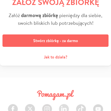
ZAŁÓŻ SWOJĄ ZBIÓRKĘ
Załóż
darmową zbiórkę
pieniędzy dla siebie,
swoich bliskich lub potrzebujących!
Stwórz zbiórkę - za darmo
Jak to działa?
Facebook
Twitter
Instagram
LinkedIn
TikTok
Youtube