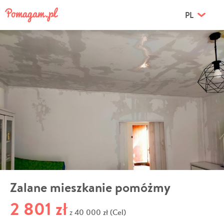
PL
Zalane mieszkanie pomóżmy
2 801 zł
40 000 zł (Cel)
z