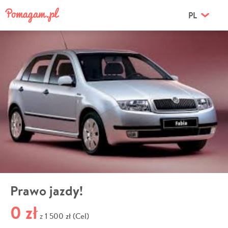
PL
Prawo jazdy!
0 zł
1 500 zł (Cel)
z