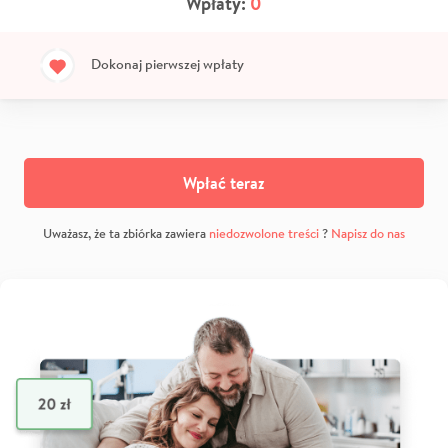
Wpłaty:
0
Dokonaj pierwszej wpłaty
Wpłać teraz
Uważasz, że ta zbiórka zawiera
niedozwolone treści
?
Napisz do nas