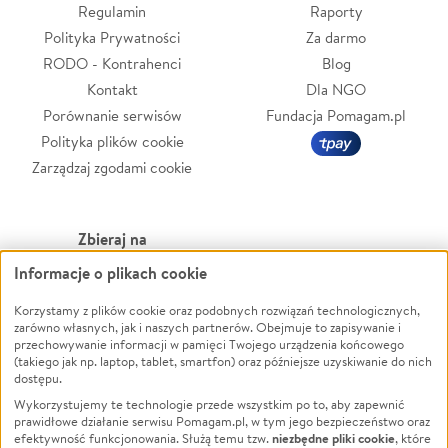
Regulamin
Raporty
Polityka Prywatności
Za darmo
RODO - Kontrahenci
Blog
Kontakt
Dla NGO
Porównanie serwisów
Fundacja Pomagam.pl
Polityka plików cookie
Zarządzaj zgodami cookie
Zbieraj na
Informacje o plikach cookie
Leczenie
LGBTQ+
Zwierzęta
Powódź
Korzystamy z plików cookie oraz podobnych rozwiązań technologicznych,
zarówno własnych, jak i naszych partnerów. Obejmuje to zapisywanie i
Pożar
Wichura
przechowywanie informacji w pamięci Twojego urządzenia końcowego
(takiego jak np. laptop, tablet, smartfon) oraz późniejsze uzyskiwanie do nich
Ukraina
NGO
dostępu.
Sport
Religia
Wykorzystujemy te technologie przede wszystkim po to, aby zapewnić
Pomoc Finansowa
Edukacja
prawidłowe działanie serwisu Pomagam.pl, w tym jego bezpieczeństwo oraz
niezbędne pliki cookie
efektywność funkcjonowania. Służą temu tzw.
, które
Projekty
Podróż