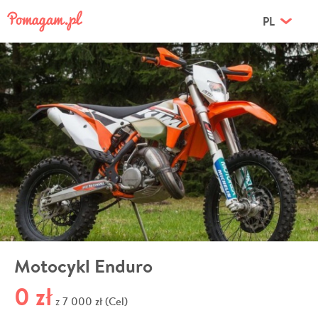
PL
Motocykl Enduro
0 zł
7 000 zł (Cel)
z