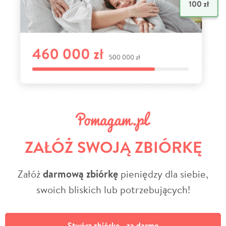
ZAŁÓŻ SWOJĄ ZBIÓRKĘ
Załóż
darmową zbiórkę
pieniędzy dla siebie,
swoich bliskich lub potrzebujących!
Stwórz zbiórkę - za darmo