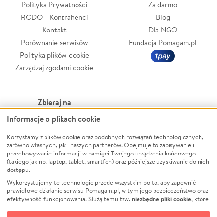
Polityka Prywatności
Za darmo
RODO - Kontrahenci
Blog
Kontakt
Dla NGO
Porównanie serwisów
Fundacja Pomagam.pl
Polityka plików cookie
Zarządzaj zgodami cookie
Zbieraj na
Informacje o plikach cookie
Leczenie
LGBTQ+
Zwierzęta
Powódź
Korzystamy z plików cookie oraz podobnych rozwiązań technologicznych,
zarówno własnych, jak i naszych partnerów. Obejmuje to zapisywanie i
Pożar
Wichura
przechowywanie informacji w pamięci Twojego urządzenia końcowego
(takiego jak np. laptop, tablet, smartfon) oraz późniejsze uzyskiwanie do nich
Ukraina
NGO
dostępu.
Sport
Religia
Wykorzystujemy te technologie przede wszystkim po to, aby zapewnić
Pomoc Finansowa
Edukacja
prawidłowe działanie serwisu Pomagam.pl, w tym jego bezpieczeństwo oraz
niezbędne pliki cookie
efektywność funkcjonowania. Służą temu tzw.
, które
Projekty
Podróż
pozostają zawsze aktywne.
Dowiedz się więcej
Pogrzeb
Impreza