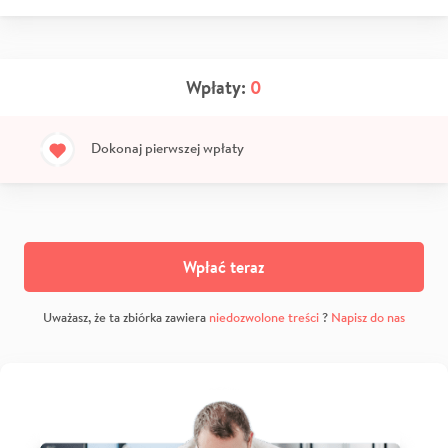
Wpłaty:
0
Dokonaj pierwszej wpłaty
Wpłać teraz
Uważasz, że ta zbiórka zawiera
niedozwolone treści
?
Napisz do nas