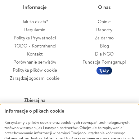
Informacje
O nas
Jak to działa?
Opinie
Regulamin
Raporty
Polityka Prywatności
Za darmo
RODO - Kontrahenci
Blog
Kontakt
Dla NGO
Porównanie serwisów
Fundacja Pomagam.pl
Polityka plików cookie
Zarządzaj zgodami cookie
Zbieraj na
Informacje o plikach cookie
Leczenie
LGBTQ+
Zwierzęta
Powódź
Korzystamy z plików cookie oraz podobnych rozwiązań technologicznych,
zarówno własnych, jak i naszych partnerów. Obejmuje to zapisywanie i
Pożar
Wichura
przechowywanie informacji w pamięci Twojego urządzenia końcowego
(takiego jak np. laptop, tablet, smartfon) oraz późniejsze uzyskiwanie do nich
Ukraina
NGO