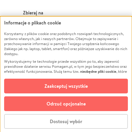
Zbieraj na
Informacje o plikach cookie
Leczenie
LGBTQ+
Zwierzęta
Powódź
Korzystamy z plików cookie oraz podobnych rozwiązań technologicznych,
zarówno własnych, jak i naszych partnerów. Obejmuje to zapisywanie i
Pożar
Wichura
przechowywanie informacji w pamięci Twojego urządzenia końcowego
(takiego jak np. laptop, tablet, smartfon) oraz późniejsze uzyskiwanie do nich
Ukraina
NGO
dostępu.
Sport
Religia
Wykorzystujemy te technologie przede wszystkim po to, aby zapewnić
Pomoc Finansowa
Edukacja
prawidłowe działanie serwisu Pomagam.pl, w tym jego bezpieczeństwo oraz
niezbędne pliki cookie
efektywność funkcjonowania. Służą temu tzw.
, które
Projekty
Podróż
pozostają zawsze aktywne.
Dowiedz się więcej
Pogrzeb
Impreza
opcjonalnych plików cookie
Dodatkowo, używamy
oraz podobnych
Zaakceptuj wszystkie
Społeczność lokalna
Ochrona środowiska
technologii do celów analitycznych i retargetingowych. Możesz wyrazić
zgodę na ich stosowanie lub jej odmówić. W dowolnym momencie masz
Kultura
Biznes
możliwość zmiany swoich preferencji na stronie „Zarządzaj zgodami cookie”,
Odrzuć opcjonalne
Polski
do której link znajdziesz w stopce serwisu Pomagam.pl. Opcjonalne pliki
cookie wykorzystywane są w następujących celach:
© CROWDING SP. Z O.O.
Analityka
– używamy tzw. plików cookie analitycznych, aby usprawniać
Dostosuj wybór
działanie serwisu Pomagam.pl. Dzięki nim możemy zrozumieć, jak
użytkownicy korzystają z naszego serwisu – skąd trafiają do serwisu, jak
Stwórz zbiórkę - za darmo
długo z niego korzystają i jak się po nim poruszają. Pozwala nam to na