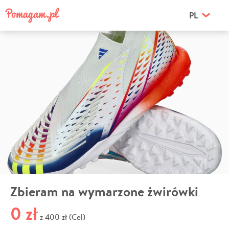
PL
Zbieram na wymarzone żwirówki
0 zł
400 zł (Cel)
z