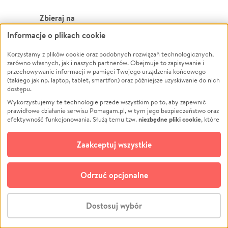
Zbieraj na
Informacje o plikach cookie
Leczenie
LGBTQ+
Zwierzęta
Powódź
Korzystamy z plików cookie oraz podobnych rozwiązań technologicznych,
zarówno własnych, jak i naszych partnerów. Obejmuje to zapisywanie i
Pożar
Wichura
przechowywanie informacji w pamięci Twojego urządzenia końcowego
(takiego jak np. laptop, tablet, smartfon) oraz późniejsze uzyskiwanie do nich
Ukraina
NGO
dostępu.
Sport
Religia
Wykorzystujemy te technologie przede wszystkim po to, aby zapewnić
Pomoc Finansowa
Edukacja
prawidłowe działanie serwisu Pomagam.pl, w tym jego bezpieczeństwo oraz
niezbędne pliki cookie
efektywność funkcjonowania. Służą temu tzw.
, które
Projekty
Podróż
pozostają zawsze aktywne.
Dowiedz się więcej
Pogrzeb
Impreza
opcjonalnych plików cookie
Dodatkowo, używamy
oraz podobnych
Zaakceptuj wszystkie
Społeczność lokalna
Ochrona środowiska
technologii do celów analitycznych i retargetingowych. Możesz wyrazić
zgodę na ich stosowanie lub jej odmówić. W dowolnym momencie masz
Kultura
Biznes
możliwość zmiany swoich preferencji na stronie „Zarządzaj zgodami cookie”,
Odrzuć opcjonalne
Polski
do której link znajdziesz w stopce serwisu Pomagam.pl. Opcjonalne pliki
cookie wykorzystywane są w następujących celach:
© CROWDING SP. Z O.O.
Analityka
– używamy tzw. plików cookie analitycznych, aby usprawniać
Dostosuj wybór
działanie serwisu Pomagam.pl. Dzięki nim możemy zrozumieć, jak
użytkownicy korzystają z naszego serwisu – skąd trafiają do serwisu, jak
Stwórz zbiórkę - za darmo
długo z niego korzystają i jak się po nim poruszają. Pozwala nam to na