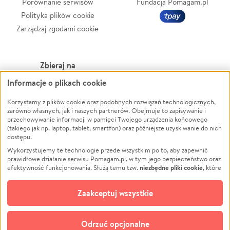
Porównanie serwisów
Fundacja Pomagam.pl
Polityka plików cookie
Zarządzaj zgodami cookie
Zbieraj na
Informacje o plikach cookie
Leczenie
LGBTQ+
Zwierzęta
Powódź
Korzystamy z plików cookie oraz podobnych rozwiązań technologicznych,
zarówno własnych, jak i naszych partnerów. Obejmuje to zapisywanie i
Pożar
Wichura
przechowywanie informacji w pamięci Twojego urządzenia końcowego
(takiego jak np. laptop, tablet, smartfon) oraz późniejsze uzyskiwanie do nich
Ukraina
NGO
dostępu.
Sport
Religia
Wykorzystujemy te technologie przede wszystkim po to, aby zapewnić
Pomoc Finansowa
Edukacja
prawidłowe działanie serwisu Pomagam.pl, w tym jego bezpieczeństwo oraz
niezbędne pliki cookie
efektywność funkcjonowania. Służą temu tzw.
, które
Projekty
Podróż
pozostają zawsze aktywne.
Dowiedz się więcej
Pogrzeb
Impreza
opcjonalnych plików cookie
Dodatkowo, używamy
oraz podobnych
Zaakceptuj wszystkie
Społeczność lokalna
Ochrona środowiska
technologii do celów analitycznych i retargetingowych. Możesz wyrazić
zgodę na ich stosowanie lub jej odmówić. W dowolnym momencie masz
Kultura
Biznes
możliwość zmiany swoich preferencji na stronie „Zarządzaj zgodami cookie”,
Odrzuć opcjonalne
Polski
do której link znajdziesz w stopce serwisu Pomagam.pl. Opcjonalne pliki