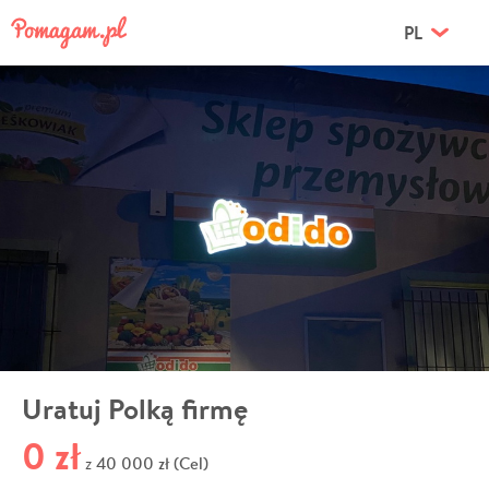
PL
Uratuj Polką firmę
0 zł
40 000 zł (Cel)
z