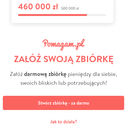
ZAŁÓŻ SWOJĄ ZBIÓRKĘ
Załóż
darmową zbiórkę
pieniędzy dla siebie,
swoich bliskich lub potrzebujących!
Stwórz zbiórkę - za darmo
Jak to działa?