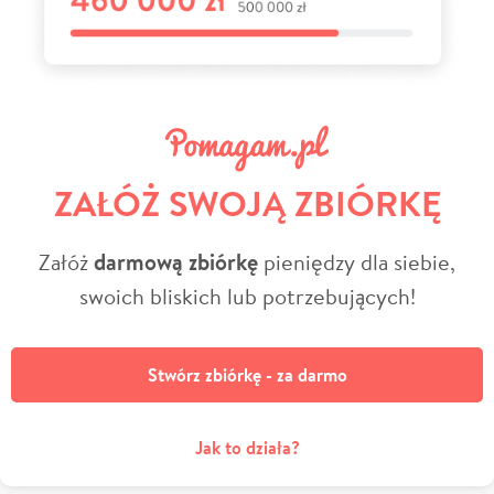
ZAŁÓŻ SWOJĄ ZBIÓRKĘ
Załóż
darmową zbiórkę
pieniędzy dla siebie,
swoich bliskich lub potrzebujących!
Stwórz zbiórkę - za darmo
Jak to działa?