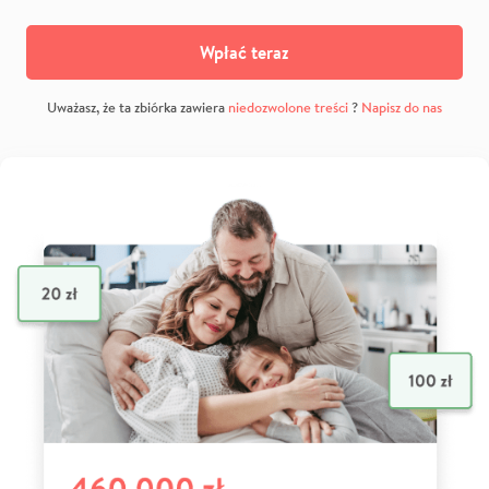
Wpłać teraz
Uważasz, że ta zbiórka zawiera
niedozwolone treści
?
Napisz do nas