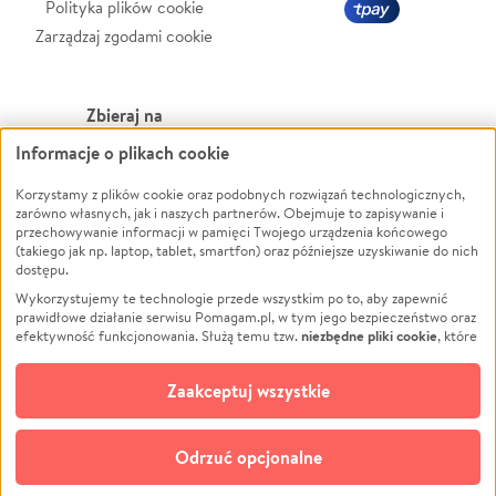
Polityka plików cookie
Zarządzaj zgodami cookie
Zbieraj na
Informacje o plikach cookie
Leczenie
LGBTQ+
Zwierzęta
Powódź
Korzystamy z plików cookie oraz podobnych rozwiązań technologicznych,
zarówno własnych, jak i naszych partnerów. Obejmuje to zapisywanie i
Pożar
Wichura
przechowywanie informacji w pamięci Twojego urządzenia końcowego
(takiego jak np. laptop, tablet, smartfon) oraz późniejsze uzyskiwanie do nich
Ukraina
NGO
dostępu.
Sport
Religia
Wykorzystujemy te technologie przede wszystkim po to, aby zapewnić
Pomoc Finansowa
Edukacja
prawidłowe działanie serwisu Pomagam.pl, w tym jego bezpieczeństwo oraz
niezbędne pliki cookie
efektywność funkcjonowania. Służą temu tzw.
, które
Projekty
Podróż
pozostają zawsze aktywne.
Dowiedz się więcej
Pogrzeb
Impreza
opcjonalnych plików cookie
Dodatkowo, używamy
oraz podobnych
Zaakceptuj wszystkie
Społeczność lokalna
Ochrona środowiska
technologii do celów analitycznych i retargetingowych. Możesz wyrazić
zgodę na ich stosowanie lub jej odmówić. W dowolnym momencie masz
Kultura
Biznes
możliwość zmiany swoich preferencji na stronie „Zarządzaj zgodami cookie”,
Odrzuć opcjonalne
Polski
do której link znajdziesz w stopce serwisu Pomagam.pl. Opcjonalne pliki
cookie wykorzystywane są w następujących celach: