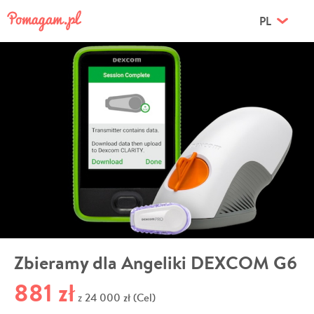
PL
Zbieramy dla Angeliki DEXCOM G6
881 zł
24 000 zł (Cel)
z