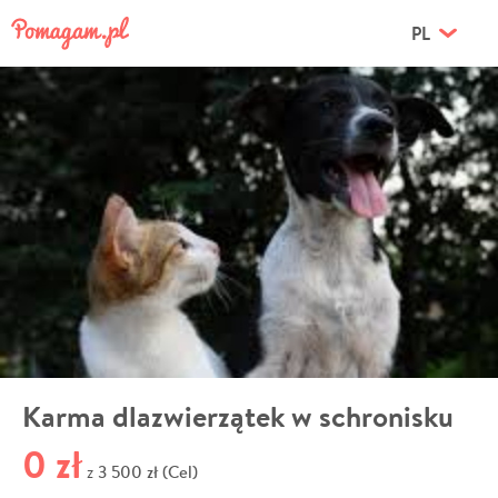
PL
Karma dlazwierzątek w schronisku
0 zł
3 500 zł (Cel)
z