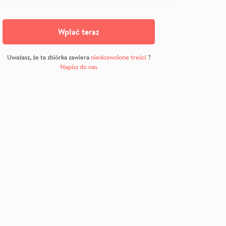
Wpłać teraz
Uważasz, że ta zbiórka zawiera
niedozwolone treści
?
Napisz do nas