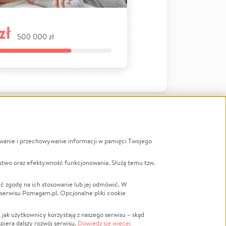
ywanie i przechowywanie informacji w pamięci Twojego
a
stwo oraz efektywność funkcjonowania. Służą temu tzw.
LGBTQ+
Powódź
ć zgodę na ich stosowanie lub jej odmówić. W
 serwisu Pomagam.pl. Opcjonalne pliki cookie
Wichura
NGO
ak użytkownicy korzystają z naszego serwisu – skąd
Religia
spiera dalszy rozwój serwisu.
Dowiedz się więcej