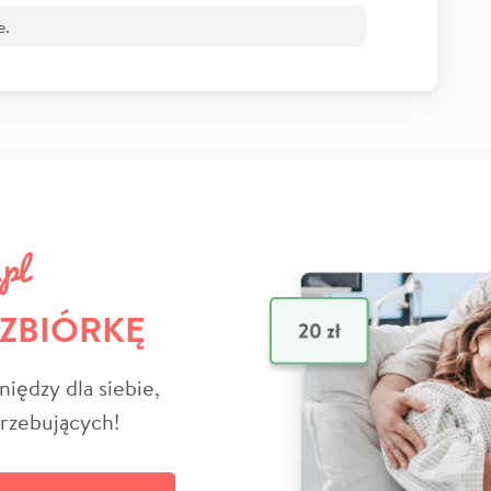
e.
 ZBIÓRKĘ
niędzy dla siebie,
trzebujących!