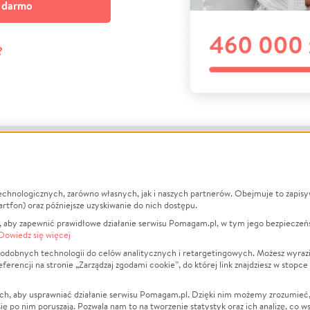
a darmo
?
echnologicznych, zarówno własnych, jak i naszych partnerów. Obejmuje to zapis
macje
O nas
Zbieraj n
artfon) oraz późniejsze uzyskiwanie do nich dostępu.
 aby zapewnić prawidłowe działanie serwisu Pomagam.pl, w tym jego bezpieczeń
działa?
Opinie
Leczenie
Dowiedz się więcej
min
Raporty
Zwierzęta
odobnych technologii do celów analitycznych i retargetingowych. Możesz wyrazi
ncji na stronie „Zarządzaj zgodami cookie”, do której link znajdziesz w stopce
ka Prywatności
Za darmo
Pożar
 Kontrahenci
Blog
Ukraina
ch, aby usprawniać działanie serwisu Pomagam.pl. Dzięki nim możemy zrozumieć, j
t
Dla NGO
Sport
ak się po nim poruszają. Pozwala nam to na tworzenie statystyk oraz ich analizę, co w