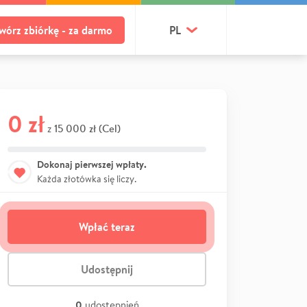
wórz zbiórkę - za darmo
PL
0 zł
15 000 zł (Cel)
z
Dokonaj pierwszej wpłaty.
Każda złotówka się liczy.
Wpłać teraz
Udostępnij
0
udostępnień