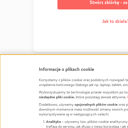
Stwórz zbiórkę - z
Jak to działa
Informacje o plikach cookie
Korzystamy z plików cookie oraz podobnych rozwiązań t
Infor
urządzenia końcowego (takiego jak np. laptop, tablet, sm
Wykorzystujemy te technologie przede wszystkim po to,
Jak to 
niezbędne pliki cookie
, które pozostają zawsze aktywne.
Facebook
Twitter
Instagram
Regula
opcjonalnych plików cookie
Dodatkowo, używamy
oraz p
dowolnym momencie masz możliwość zmiany swoich prefere
Polity
LinkedIn
TikTok
Youtube
wykorzystywane są w następujących celach:
RODO -
Analityka
– używamy tzw. plików cookie analityczny
Kontak
trafiają do serwisu, jak długo z niego korzystają i j