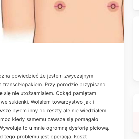
można powiedzieć że jestem zwyczajnym
m transchłopakiem. Przy porodzie przypisano
ze się nie utożsamiałem. Odkąd pamiętam
we sukienki. Wolałem towarzystwo jak i
sze byłem inny od reszty ale nie wiedziałem
 pomoc kiedy samemu zawsze się pomagało.
Wywołuje to u mnie ogromną dysforię płciową.
 tego problemu jest operacja. Koszt