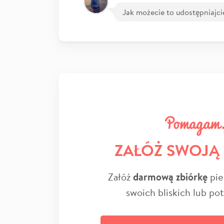
Jak możecie to udostępniajci
ZAŁÓŻ SWOJĄ
Załóż
darmową zbiórkę
pie
swoich bliskich lub po