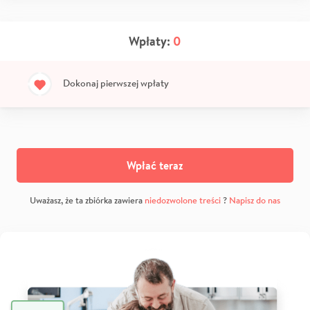
Wpłaty:
0
Dokonaj pierwszej wpłaty
Wpłać teraz
Uważasz, że ta zbiórka zawiera
niedozwolone treści
?
Napisz do nas