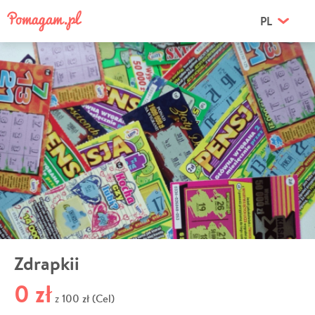
PL
Zdrapkii
0 zł
100 zł (Cel)
z