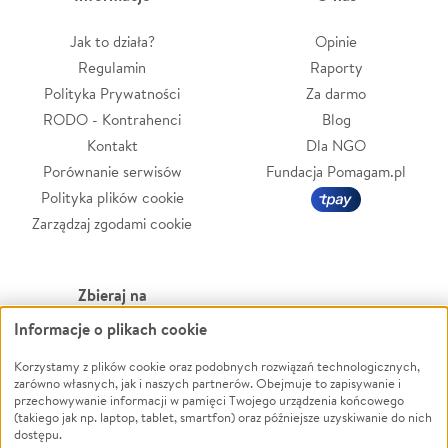
Jak to działa?
Opinie
Regulamin
Raporty
Polityka Prywatności
Za darmo
RODO - Kontrahenci
Blog
Kontakt
Dla NGO
Porównanie serwisów
Fundacja Pomagam.pl
Polityka plików cookie
Zarządzaj zgodami cookie
Zbieraj na
Informacje o plikach cookie
Leczenie
LGBTQ+
Zwierzęta
Powódź
Korzystamy z plików cookie oraz podobnych rozwiązań technologicznych,
zarówno własnych, jak i naszych partnerów. Obejmuje to zapisywanie i
Pożar
Wichura
przechowywanie informacji w pamięci Twojego urządzenia końcowego
(takiego jak np. laptop, tablet, smartfon) oraz późniejsze uzyskiwanie do nich
Ukraina
NGO
dostępu.
Sport
Religia