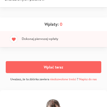
Wpłaty:
0
Dokonaj pierwszej wpłaty
Wpłać teraz
Uważasz, że ta zbiórka zawiera
niedozwolone treści
?
Napisz do nas