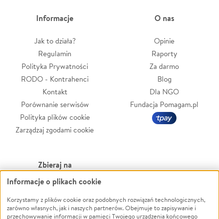
Informacje
O nas
Jak to działa?
Opinie
Regulamin
Raporty
Polityka Prywatności
Za darmo
RODO - Kontrahenci
Blog
Kontakt
Dla NGO
Porównanie serwisów
Fundacja Pomagam.pl
Polityka plików cookie
Zarządzaj zgodami cookie
Zbieraj na
Informacje o plikach cookie
Leczenie
LGBTQ+
Zwierzęta
Powódź
Korzystamy z plików cookie oraz podobnych rozwiązań technologicznych,
zarówno własnych, jak i naszych partnerów. Obejmuje to zapisywanie i
Pożar
Wichura
przechowywanie informacji w pamięci Twojego urządzenia końcowego