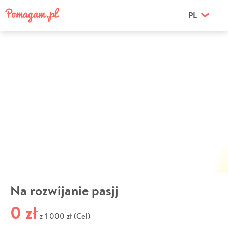
PL
Na rozwijanie pasjj
0 zł
1 000 zł (Cel)
z