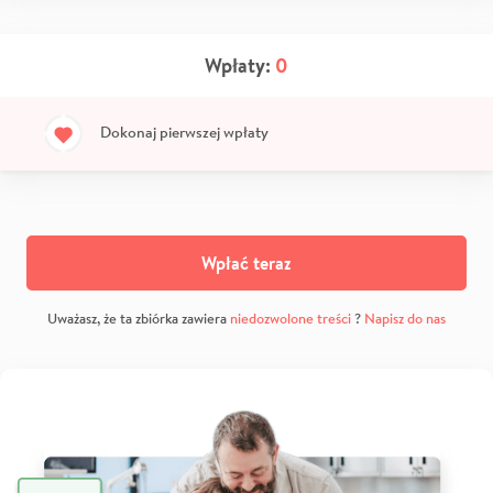
Wpłaty:
0
Dokonaj pierwszej wpłaty
Wpłać teraz
Uważasz, że ta zbiórka zawiera
niedozwolone treści
?
Napisz do nas