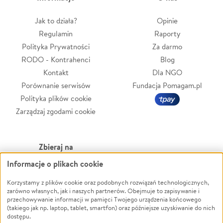
Jak to działa?
Opinie
Regulamin
Raporty
Polityka Prywatności
Za darmo
RODO - Kontrahenci
Blog
Kontakt
Dla NGO
Porównanie serwisów
Fundacja Pomagam.pl
Polityka plików cookie
Zarządzaj zgodami cookie
Zbieraj na
Informacje o plikach cookie
Leczenie
LGBTQ+
Zwierzęta
Powódź
Korzystamy z plików cookie oraz podobnych rozwiązań technologicznych,
zarówno własnych, jak i naszych partnerów. Obejmuje to zapisywanie i
Pożar
Wichura
przechowywanie informacji w pamięci Twojego urządzenia końcowego
(takiego jak np. laptop, tablet, smartfon) oraz późniejsze uzyskiwanie do nich
Ukraina
NGO
dostępu.
Sport
Religia