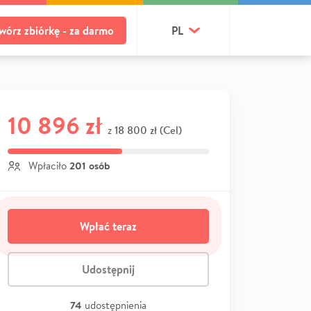
wórz zbiórkę - za darmo
PL
10 896 zł
18 800 zł (Cel)
z
201 osób
Wpłaciło
Wpłać teraz
Udostępnij
74
udostępnienia