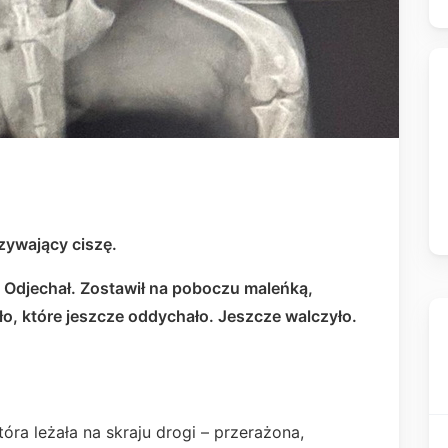
zywający ciszę.
ł. Odjechał. Zostawił na poboczu maleńką,
o, które jeszcze oddychało. Jeszcze walczyło.
óra leżała na skraju drogi – przerażona,