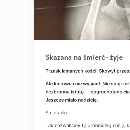
Skazana na śmierć- żyje
Trzask łamanych kości. Skowyt przes
Ale kierowca nie wysiadł. Nie spojrza
bezbronną istotę — pogruchotane ciał
Jeszcze miało nadzieję.
Śmietanka…
Tak nazwaliśmy tę drobniutką sunię, kt