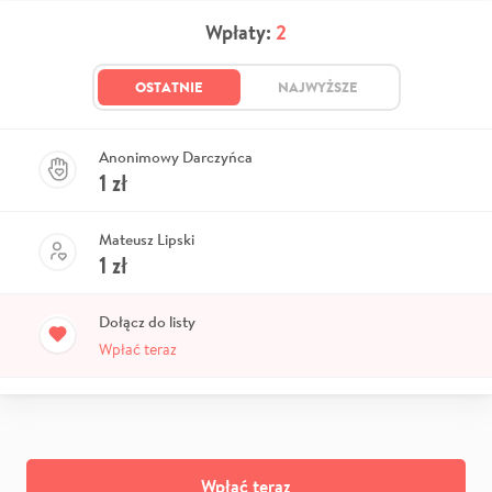
Wpłaty:
2
OSTATNIE
NAJWYŻSZE
Anonimowy Darczyńca
1
zł
Mateusz Lipski
1
zł
Dołącz do listy
Wpłać teraz
Wpłać teraz