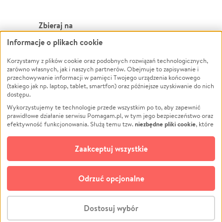
Zbieraj na
Informacje o plikach cookie
Leczenie
LGBTQ+
Zwierzęta
Powódź
Korzystamy z plików cookie oraz podobnych rozwiązań technologicznych,
zarówno własnych, jak i naszych partnerów. Obejmuje to zapisywanie i
Pożar
Wichura
przechowywanie informacji w pamięci Twojego urządzenia końcowego
(takiego jak np. laptop, tablet, smartfon) oraz późniejsze uzyskiwanie do nich
Ukraina
NGO
dostępu.
Sport
Religia
Wykorzystujemy te technologie przede wszystkim po to, aby zapewnić
Pomoc Finansowa
Edukacja
prawidłowe działanie serwisu Pomagam.pl, w tym jego bezpieczeństwo oraz
niezbędne pliki cookie
efektywność funkcjonowania. Służą temu tzw.
, które
Projekty
Podróż
pozostają zawsze aktywne.
Dowiedz się więcej
Pogrzeb
Impreza
opcjonalnych plików cookie
Dodatkowo, używamy
oraz podobnych
Zaakceptuj wszystkie
Społeczność lokalna
Ochrona środowiska
technologii do celów analitycznych i retargetingowych. Możesz wyrazić
zgodę na ich stosowanie lub jej odmówić. W dowolnym momencie masz
Kultura
Biznes
możliwość zmiany swoich preferencji na stronie „Zarządzaj zgodami cookie”,
Odrzuć opcjonalne
Polski
do której link znajdziesz w stopce serwisu Pomagam.pl. Opcjonalne pliki
cookie wykorzystywane są w następujących celach:
© CROWDING SP. Z O.O.
Analityka
– używamy tzw. plików cookie analitycznych, aby usprawniać
Dostosuj wybór
działanie serwisu Pomagam.pl. Dzięki nim możemy zrozumieć, jak
użytkownicy korzystają z naszego serwisu – skąd trafiają do serwisu, jak
Stwórz zbiórkę - za darmo