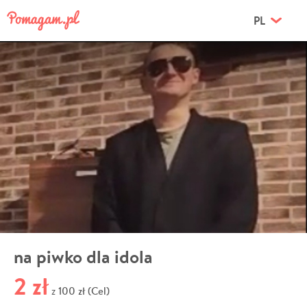
PL
na piwko dla idola
2 zł
100 zł (Cel)
z