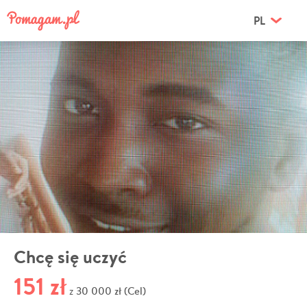
PL
Chcę się uczyć
151 zł
30 000 zł (Cel)
z