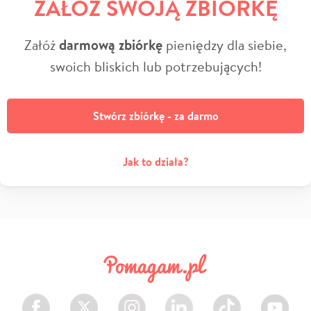
ZAŁÓŻ SWOJĄ ZBIÓRKĘ
Załóż
darmową zbiórkę
pieniędzy dla siebie,
swoich bliskich lub potrzebujących!
Stwórz zbiórkę - za darmo
Jak to działa?
Facebook
Twitter
Instagram
LinkedIn
TikTok
Youtube