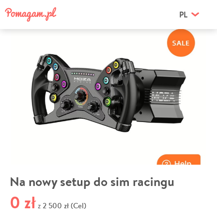
PL
Na nowy setup do sim racingu
0 zł
2 500 zł (Cel)
z