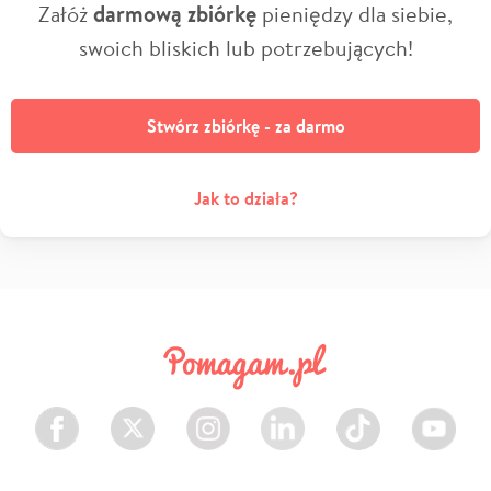
Załóż
darmową zbiórkę
pieniędzy dla siebie,
swoich bliskich lub potrzebujących!
Stwórz zbiórkę - za darmo
Jak to działa?
Facebook
Twitter
Instagram
LinkedIn
TikTok
Youtube