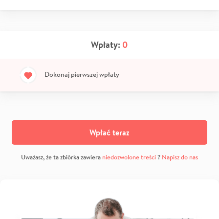
Wpłaty:
0
Dokonaj pierwszej wpłaty
Wpłać teraz
Uważasz, że ta zbiórka zawiera
niedozwolone treści
?
Napisz do nas