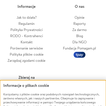
Informacje
O nas
Jak to działa?
Opinie
Regulamin
Raporty
Polityka Prywatności
Za darmo
RODO - Kontrahenci
Blog
Kontakt
Dla NGO
Porównanie serwisów
Fundacja Pomagam.pl
Polityka plików cookie
Zarządzaj zgodami cookie
Zbieraj na
Informacje o plikach cookie
Leczenie
LGBTQ+
Zwierzęta
Powódź
Korzystamy z plików cookie oraz podobnych rozwiązań technologicznych,
zarówno własnych, jak i naszych partnerów. Obejmuje to zapisywanie i
Pożar
Wichura
przechowywanie informacji w pamięci Twojego urządzenia końcowego