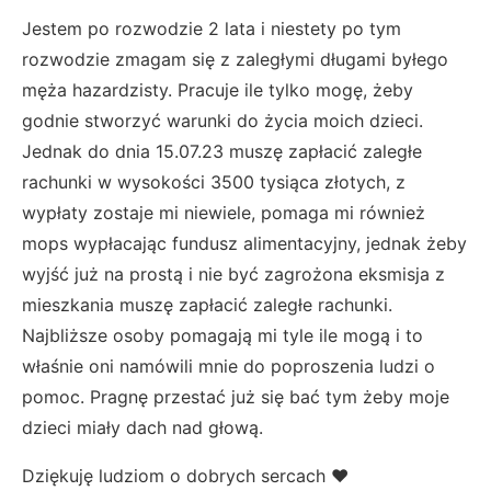
Jestem po rozwodzie 2 lata i niestety po tym
rozwodzie zmagam się z zaległymi długami byłego
męża hazardzisty. Pracuje ile tylko mogę, żeby
godnie stworzyć warunki do życia moich dzieci.
Jednak do dnia 15.07.23 muszę zapłacić zaległe
rachunki w wysokości 3500 tysiąca złotych, z
wypłaty zostaje mi niewiele, pomaga mi również
mops wypłacając fundusz alimentacyjny, jednak żeby
wyjść już na prostą i nie być zagrożona eksmisja z
mieszkania muszę zapłacić zaległe rachunki.
Najbliższe osoby pomagają mi tyle ile mogą i to
właśnie oni namówili mnie do poproszenia ludzi o
pomoc. Pragnę przestać już się bać tym żeby moje
dzieci miały dach nad głową.
Dziękuję ludziom o dobrych sercach ❤️