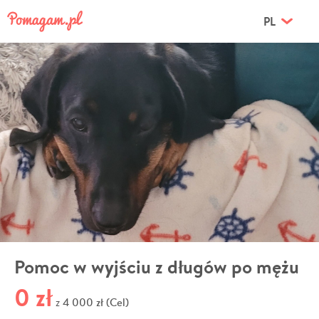
PL
Pomoc w wyjściu z długów po mężu
0 zł
4 000 zł (Cel)
z