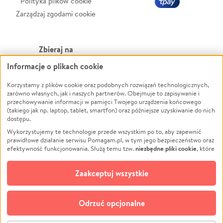
Polityka plików cookie
Zarządzaj zgodami cookie
Zbieraj na
Informacje o plikach cookie
Leczenie
LGBTQ+
Zwierzęta
Powódź
Korzystamy z plików cookie oraz podobnych rozwiązań technologicznych,
zarówno własnych, jak i naszych partnerów. Obejmuje to zapisywanie i
Pożar
Wichura
przechowywanie informacji w pamięci Twojego urządzenia końcowego
(takiego jak np. laptop, tablet, smartfon) oraz późniejsze uzyskiwanie do nich
Ukraina
NGO
dostępu.
Sport
Religia
Wykorzystujemy te technologie przede wszystkim po to, aby zapewnić
Pomoc Finansowa
Edukacja
prawidłowe działanie serwisu Pomagam.pl, w tym jego bezpieczeństwo oraz
niezbędne pliki cookie
efektywność funkcjonowania. Służą temu tzw.
, które
Projekty
Podróż
pozostają zawsze aktywne.
Dowiedz się więcej
Pogrzeb
Impreza
opcjonalnych plików cookie
Dodatkowo, używamy
oraz podobnych
Zaakceptuj wszystkie
Społeczność lokalna
Ochrona środowiska
technologii do celów analitycznych i retargetingowych. Możesz wyrazić
zgodę na ich stosowanie lub jej odmówić. W dowolnym momencie masz
Kultura
Biznes
możliwość zmiany swoich preferencji na stronie „Zarządzaj zgodami cookie”,
Odrzuć opcjonalne
Polski
do której link znajdziesz w stopce serwisu Pomagam.pl. Opcjonalne pliki
cookie wykorzystywane są w następujących celach: