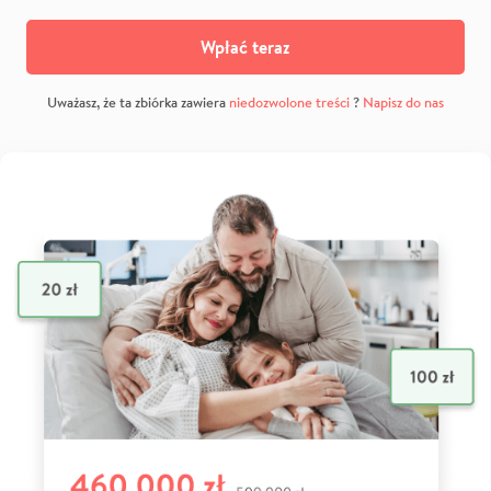
Wpłać teraz
Uważasz, że ta zbiórka zawiera
niedozwolone treści
?
Napisz do nas