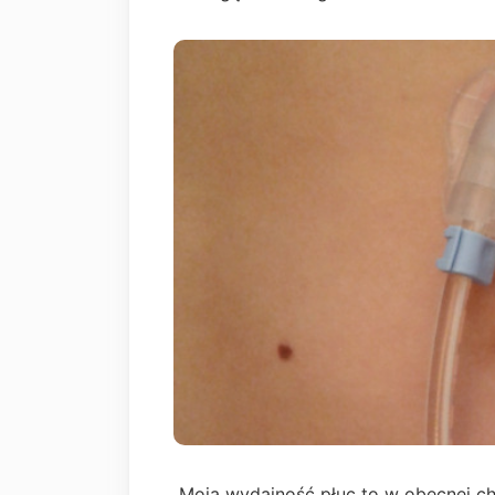
Moja wydajność płuc to w obecnej chw