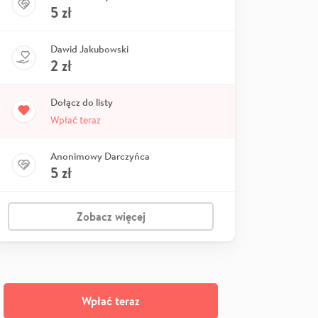
5
zł
Dawid Jakubowski
2
zł
Dołącz do listy
Wpłać teraz
Anonimowy Darczyńca
5
zł
Zobacz więcej
Wpłać teraz