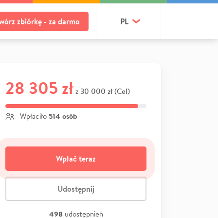
wórz zbiórkę - za darmo
PL
28 305 zł
30 000 zł (Cel)
z
514 osób
Wpłaciło
Wpłać teraz
Udostępnij
498
udostępnień