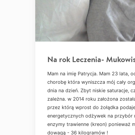
Na rok Leczenia- Mukowi
Mam na imię Patrycja. Mam 23 lata, o
chorobę która wyniszcza mój cały or
dnia na dzień. Zbyt niskie saturacje, 
zależna. w 2014 roku założona zosta
przez którą wprost do żołądka podaj
energetycznych odżywek na przybór 
enzymy trawienne (kreon) ponieważ mo
dowagą - 36 kilogramów !