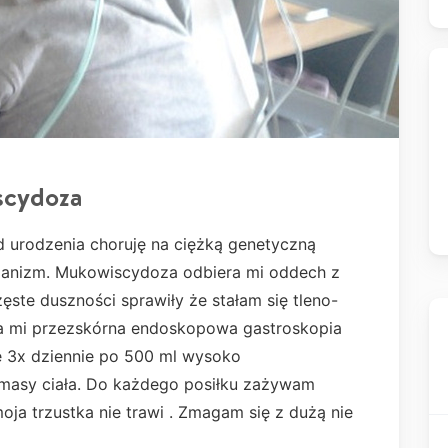
scydoza
d urodzenia choruję na ciężką genetyczną
ganizm. Mukowiscydoza odbiera mi oddech z
częste duszności sprawiły że stałam się tleno-
ła mi przezskórna endoskopowa gastroskopia
e 3x dziennie po 500 ml wysoko
masy ciała. Do każdego posiłku zażywam
ja trzustka nie trawi . Zmagam się z dużą nie