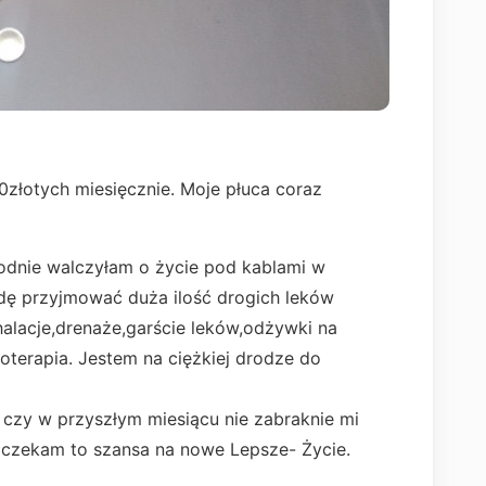
złotych miesięcznie. Moje płuca coraz
godnie walczyłam o życie pod kablami w
ędę przyjmować duża ilość drogich leków
halacje,drenaże,garście leków,odżywki na
enoterapia. Jestem na ciężkiej drodze do
 czy w przyszłym miesiącu nie zabraknie mi
 czekam to szansa na nowe Lepsze- Życie.