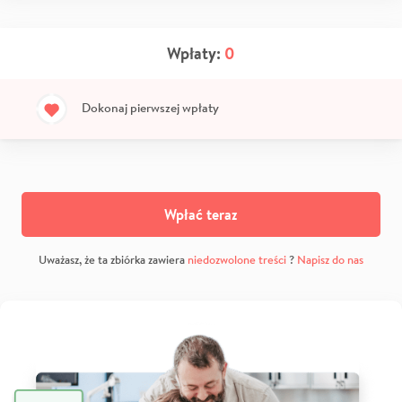
Wpłaty:
0
Dokonaj pierwszej wpłaty
Wpłać teraz
Uważasz, że ta zbiórka zawiera
niedozwolone treści
?
Napisz do nas