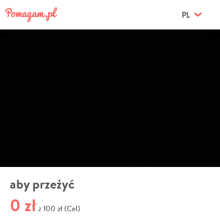
PL
aby przeżyć
0 zł
100 zł (Cel)
z