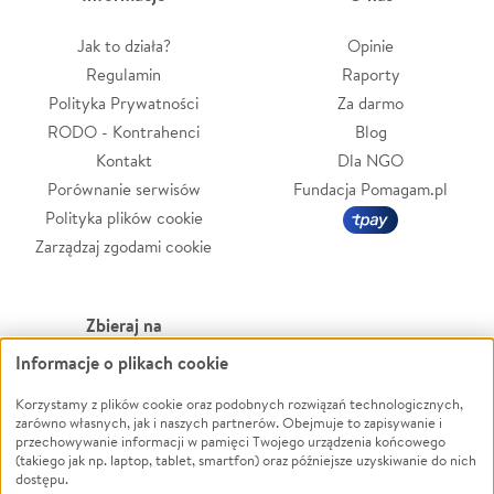
Jak to działa?
Opinie
Regulamin
Raporty
Polityka Prywatności
Za darmo
RODO - Kontrahenci
Blog
Kontakt
Dla NGO
Porównanie serwisów
Fundacja Pomagam.pl
Polityka plików cookie
Zarządzaj zgodami cookie
Zbieraj na
Informacje o plikach cookie
Leczenie
LGBTQ+
Zwierzęta
Powódź
Korzystamy z plików cookie oraz podobnych rozwiązań technologicznych,
zarówno własnych, jak i naszych partnerów. Obejmuje to zapisywanie i
Pożar
Wichura
przechowywanie informacji w pamięci Twojego urządzenia końcowego
(takiego jak np. laptop, tablet, smartfon) oraz późniejsze uzyskiwanie do nich
Ukraina
NGO
dostępu.
Sport
Religia