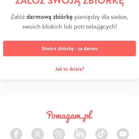
Załóż
darmową zbiórkę
pieniędzy dla siebie,
swoich bliskich lub potrzebujących!
Stwórz zbiórkę - za darmo
Jak to działa?
Facebook
Twitter
Instagram
LinkedIn
TikTok
Youtube