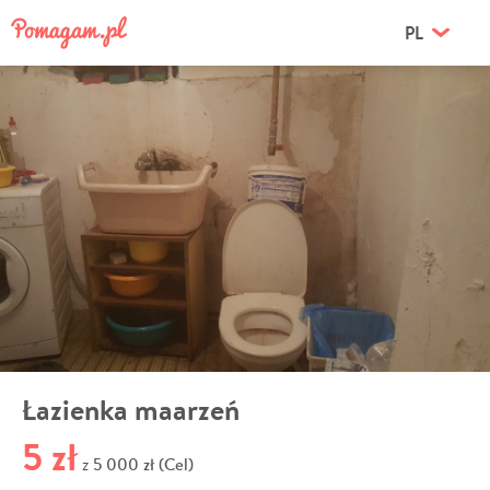
PL
Łazienka maarzeń
5 zł
5 000 zł (Cel)
z