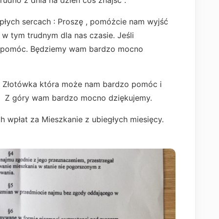
rudno z dnia na dzień coś znajść .
epłych sercach : Proszę , pomóżcie nam wyjść
 w tym trudnym dla nas czasie. Jeśli
m pomóc. Będziemy wam bardzo mocno
na Złotówka która może nam bardzo pomóc i
cę. Z góry wam bardzo mocno dziękujemy.
h wpłat za Mieszkanie z ubiegłych miesięcy.