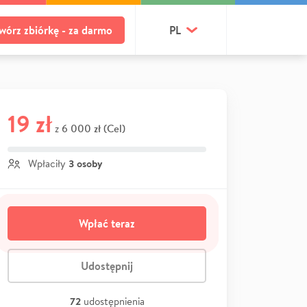
wórz zbiórkę - za darmo
PL
19 zł
6 000 zł (Cel)
z
3 osoby
Wpłaciły
Wpłać teraz
Udostępnij
72
udostępnienia