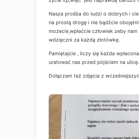
życie itp,więc jest naprawdę bardzo t
Nasza prośba do ludzi o dobrych i ci
na prostą drogę i nie bądźcie obojętni
możecie,wpłaćcie człowiek zeby na
wdzięczni za każdą złotówkę.
Pamiętajcie , liczy się każda wpłaco
uratować nas przed pójściem na uli
Dołączam też zdjęcia z wcześniejszyc