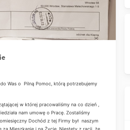
ie
ę do Was o Pilną Pomoc, którą potrzebujemy
ątającej w której pracowaliśmy na co dzień ,
wiedziała nam umowę o Pracę. Zostaliśmy
Comiesięczny Dochód z tej Firmy był naszym
za Mieszkanie i na Życie. Niestety z racji, że