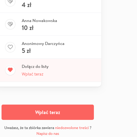
4
zł
Anna Nowakowska
10
zł
Anonimowy Darczyńca
5
zł
Dołącz do listy
Wpłać teraz
Wpłać teraz
Uważasz, że ta zbiórka zawiera
niedozwolone treści
?
Napisz do nas