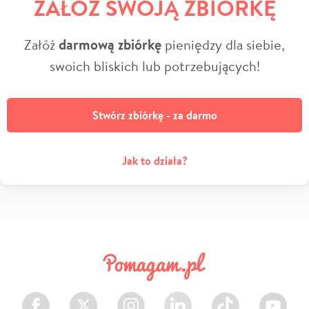
ZAŁÓŻ SWOJĄ ZBIÓRKĘ
Załóż
darmową zbiórkę
pieniędzy dla siebie,
swoich bliskich lub potrzebujących!
Stwórz zbiórkę - za darmo
Jak to działa?
Facebook
Twitter
Instagram
LinkedIn
TikTok
Youtube