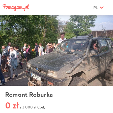
PL
Remont Roburka
0 zł
3 000 zł (Cel)
z