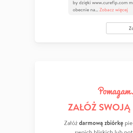
by dzięki www.curefip.com móc
obecnie na…
Zobacz więcej
Z
ZAŁÓŻ SWOJĄ
Załóż
darmową zbiórkę
pie
swoich bliskich lub po