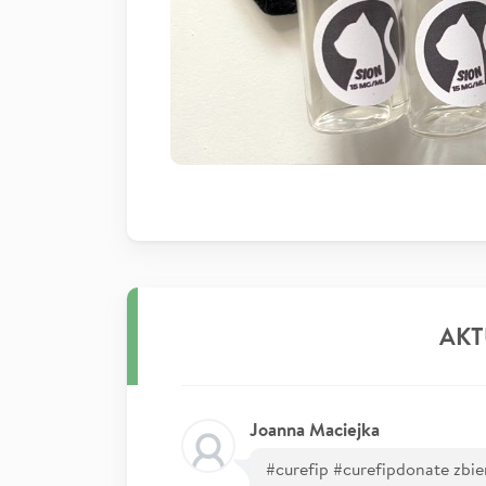
AKT
Joanna Maciejka
#curefip #curefipdonate zbie