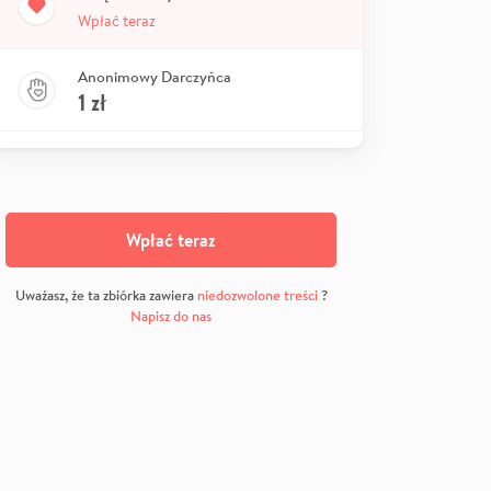
Wpłać teraz
Anonimowy Darczyńca
1
zł
Wpłać teraz
Uważasz, że ta zbiórka zawiera
niedozwolone treści
?
Napisz do nas