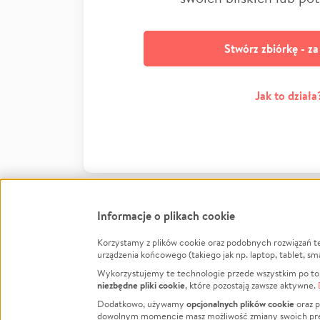
Stwórz zbiórkę - z
Jak to działa
Informacje o plikach cookie
Korzystamy z plików cookie oraz podobnych rozwiązań t
Infor
urządzenia końcowego (takiego jak np. laptop, tablet, sm
Wykorzystujemy te technologie przede wszystkim po to,
Jak to 
niezbędne pliki cookie
, które pozostają zawsze aktywne.
Facebook
Twitter
Instagram
Regula
opcjonalnych plików cookie
Dodatkowo, używamy
oraz p
dowolnym momencie masz możliwość zmiany swoich prefere
Polity