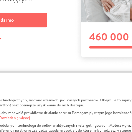
a darmo
?
echnologicznych, zarówno własnych, jak i naszych partnerów. Obejmuje to zapis
macje
O nas
Zbieraj n
artfon) oraz późniejsze uzyskiwanie do nich dostępu.
 aby zapewnić prawidłowe działanie serwisu Pomagam.pl, w tym jego bezpieczeń
działa?
Opinie
Leczenie
Dowiedz się więcej
min
Raporty
Zwierzęta
odobnych technologii do celów analitycznych i retargetingowych. Możesz wyrazi
ncji na stronie „Zarządzaj zgodami cookie”, do której link znajdziesz w stopce
ka Prywatności
Za darmo
Pożar