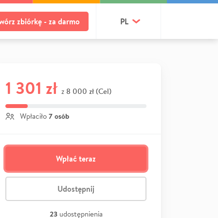
wórz zbiórkę - za darmo
PL
1 301 zł
8 000 zł (Cel)
z
7 osób
Wpłaciło
Wpłać teraz
Udostępnij
23
udostępnienia