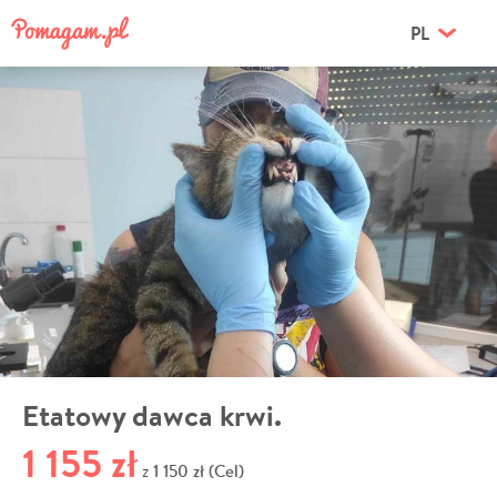
PL
Etatowy dawca krwi.
1 155 zł
1 150 zł (Cel)
z