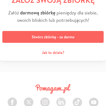
Załóż
darmową zbiórkę
pieniędzy dla siebie,
swoich bliskich lub potrzebujących!
Stwórz zbiórkę - za darmo
Jak to działa?
Facebook
Twitter
Instagram
LinkedIn
TikTok
Youtube