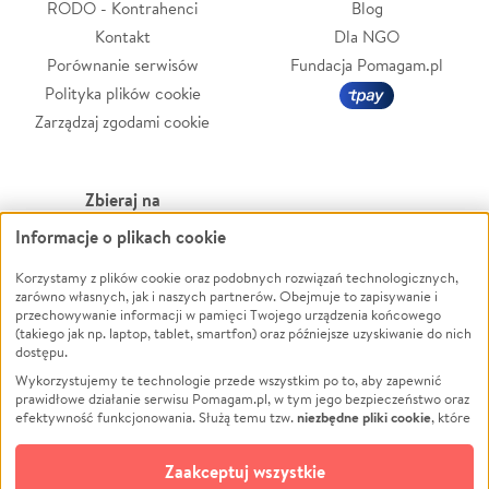
RODO - Kontrahenci
Blog
Kontakt
Dla NGO
Porównanie serwisów
Fundacja Pomagam.pl
Polityka plików cookie
Zarządzaj zgodami cookie
Zbieraj na
Informacje o plikach cookie
Leczenie
LGBTQ+
Zwierzęta
Powódź
Korzystamy z plików cookie oraz podobnych rozwiązań technologicznych,
zarówno własnych, jak i naszych partnerów. Obejmuje to zapisywanie i
Pożar
Wichura
przechowywanie informacji w pamięci Twojego urządzenia końcowego
(takiego jak np. laptop, tablet, smartfon) oraz późniejsze uzyskiwanie do nich
Ukraina
NGO
dostępu.
Sport
Religia
Wykorzystujemy te technologie przede wszystkim po to, aby zapewnić
Pomoc Finansowa
Edukacja
prawidłowe działanie serwisu Pomagam.pl, w tym jego bezpieczeństwo oraz
niezbędne pliki cookie
efektywność funkcjonowania. Służą temu tzw.
, które
Projekty
Podróż
pozostają zawsze aktywne.
Dowiedz się więcej
Pogrzeb
Impreza
opcjonalnych plików cookie
Dodatkowo, używamy
oraz podobnych
Zaakceptuj wszystkie
Społeczność lokalna
Ochrona środowiska
technologii do celów analitycznych i retargetingowych. Możesz wyrazić