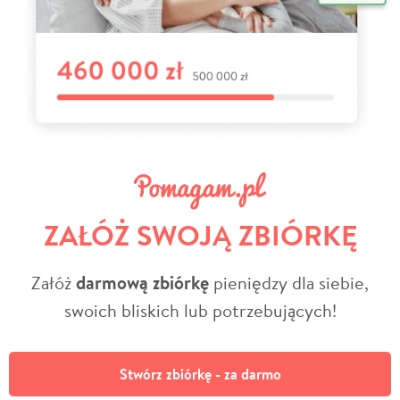
ZAŁÓŻ SWOJĄ ZBIÓRKĘ
Załóż
darmową zbiórkę
pieniędzy dla siebie,
swoich bliskich lub potrzebujących!
Stwórz zbiórkę - za darmo