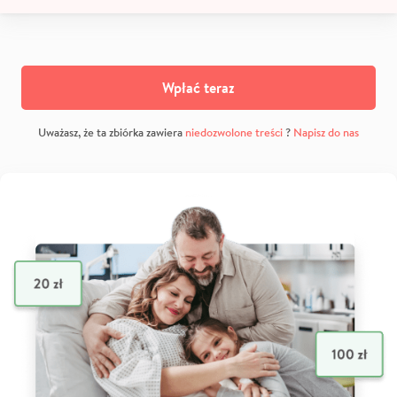
Wpłać teraz
Uważasz, że ta zbiórka zawiera
niedozwolone treści
?
Napisz do nas