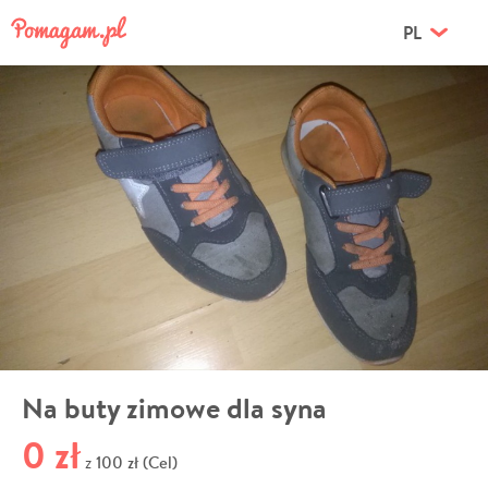
PL
Na buty zimowe dla syna
0 zł
100 zł (Cel)
z