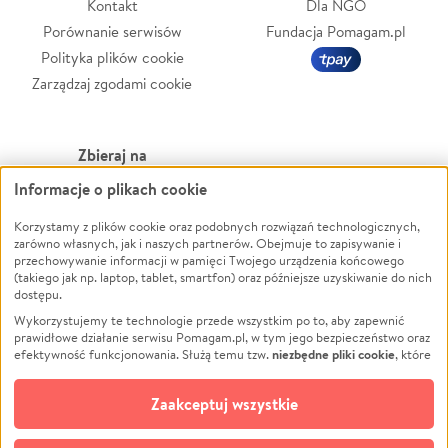
Kontakt
Dla NGO
Porównanie serwisów
Fundacja Pomagam.pl
Polityka plików cookie
Zarządzaj zgodami cookie
Zbieraj na
Informacje o plikach cookie
Leczenie
LGBTQ+
Zwierzęta
Powódź
Korzystamy z plików cookie oraz podobnych rozwiązań technologicznych,
zarówno własnych, jak i naszych partnerów. Obejmuje to zapisywanie i
Pożar
Wichura
przechowywanie informacji w pamięci Twojego urządzenia końcowego
(takiego jak np. laptop, tablet, smartfon) oraz późniejsze uzyskiwanie do nich
Ukraina
NGO
dostępu.
Sport
Religia
Wykorzystujemy te technologie przede wszystkim po to, aby zapewnić
Pomoc Finansowa
Edukacja
prawidłowe działanie serwisu Pomagam.pl, w tym jego bezpieczeństwo oraz
niezbędne pliki cookie
efektywność funkcjonowania. Służą temu tzw.
, które
Projekty
Podróż
pozostają zawsze aktywne.
Dowiedz się więcej
Pogrzeb
Impreza
opcjonalnych plików cookie
Dodatkowo, używamy
oraz podobnych
Zaakceptuj wszystkie
Społeczność lokalna
Ochrona środowiska
technologii do celów analitycznych i retargetingowych. Możesz wyrazić
zgodę na ich stosowanie lub jej odmówić. W dowolnym momencie masz
Kultura
Biznes