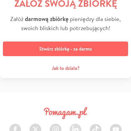
ZAŁÓŻ SWOJĄ ZBIÓRKĘ
Załóż
darmową zbiórkę
pieniędzy dla siebie,
swoich bliskich lub potrzebujących!
Stwórz zbiórkę - za darmo
Jak to działa?
Facebook
Twitter
Instagram
LinkedIn
TikTok
Youtube