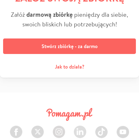
Załóż
darmową zbiórkę
pieniędzy dla siebie,
swoich bliskich lub potrzebujących!
Stwórz zbiórkę - za darmo
Jak to działa?
Facebook
Twitter
Instagram
LinkedIn
TikTok
Youtube